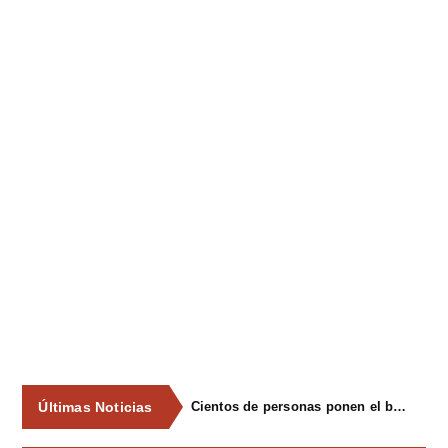
Últimas Noticias
Cientos de personas ponen el broche final a las fiestas de La Salud de Lieres con la tradicional merienda