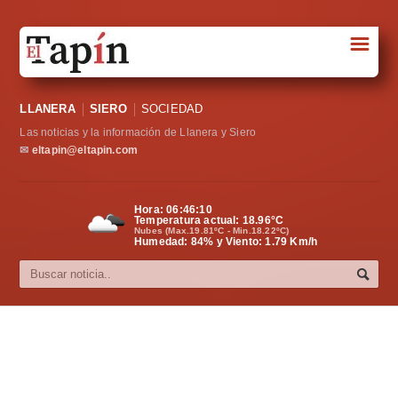
☰
Portada
LLANERA
SIERO
SOCIEDAD
Sociedad
Las noticias y la información de Llanera y Siero
Política
✉
eltapin@eltapin.com
Deportes
Hora:
06:46:10
Temperatura actual:
18.96
°C
Varios
Nubes (Max.19.81ºC - Min.18.22ºC)
Humedad: 84% y Viento: 1.79 Km/h
Cultura
Asturias
Videos
Carta al director