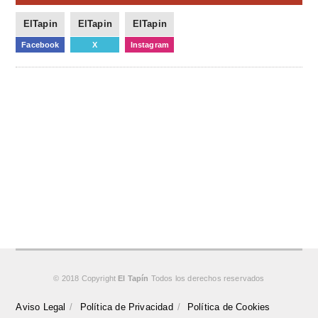
ElTapin
ElTapin
ElTapin
Facebook
X
Instagram
© 2018 Copyright
El Tapín
Todos los derechos reservados
Aviso Legal
Política de Privacidad
Política de Cookies