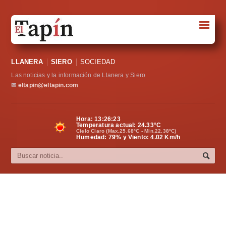
☰
Portada
LLANERA
SIERO
SOCIEDAD
Sociedad
Las noticias y la información de Llanera y Siero
Política
✉
eltapin@eltapin.com
Deportes
Hora:
13:26:24
Temperatura actual:
24.33
°C
Varios
Cielo Claro (Max.25.68ºC - Min.22.38ºC)
Humedad: 79% y Viento: 4.02 Km/h
Cultura
Asturias
Videos
Carta al director