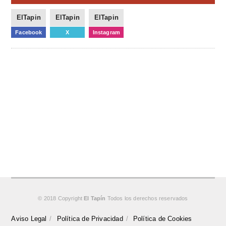
ElTapin
ElTapin
ElTapin
Facebook
X
Instagram
© 2018 Copyright
El Tapín
Todos los derechos reservados
Aviso Legal
Política de Privacidad
Política de Cookies