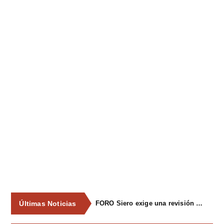
Últimas Noticias
FORO Siero exige una revisión integral del servicio de recogida de residuos para acabar con los contenedores desbordados y la imagen de abandono del concejo