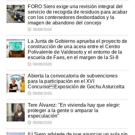
FORO Siero exige una revisión integral del
servicio de recogida de residuos para acabar
con los contenedores desbordados y la
imagen de abandono del concejo
06/08/2026
🕔
La Junta de Gobierno aprueba el proyecto de
construcción de una acera entre el Centro
Polivalente de Valdesoto y el entorno de la
escuela de Faes, en el margen de la SI-8
06/08/2026
🕔
Abierta la convocatoria de subvenciones
para la participación en el XVI
ConcursoExposición de Gochu Asturcelta
06/08/2026
🕔
Tere Álvarez: "En vivienda hay que elegir:
proteger a la gente o amparar la
especulación"
06/08/2026
🕔
IU Siero advierte de que anunciar un aula sin