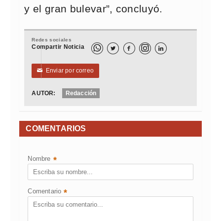
y el gran bulevar”, concluyó.
Redes sociales
Compartir Noticia



Enviar por correo
✉
AUTOR:
Redacción
COMENTARIOS
Nombre
*
Comentario
*