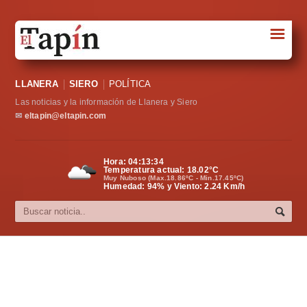
☰
Portada
LLANERA
SIERO
POLÍTICA
Sociedad
Las noticias y la información de Llanera y Siero
Política
✉
eltapin@eltapin.com
Deportes
Hora:
04:13:35
Temperatura actual:
18.02
°C
Varios
Muy Nuboso (Max.18.86ºC - Min.17.45ºC)
Humedad: 94% y Viento: 2.24 Km/h
Cultura
Asturias
Videos
Carta al director