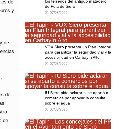
ones de
los terrenos del antiguo matadero
de Pola de Siero
euros y
🕔
07/08/2026
 y de
VOX Siero presenta un Plan Integral
iencias
para garantizar la seguridad vial y la
accesibilidad en Carbayín Alto
🕔
07/08/2026
,
IU Siero pide aclarar si se apartó a
es de
comercios por apoyar la consulta
as
sobre el agua
🕔
07/08/2026
stro
s de