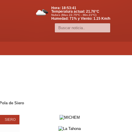
Hora:
18:53:41
Temperatura actual:
21.76
°C
Nubes (Max.22.75ºC - Min.21ºC)
Humedad: 71% y Viento: 1.15 Km/h
SIERO