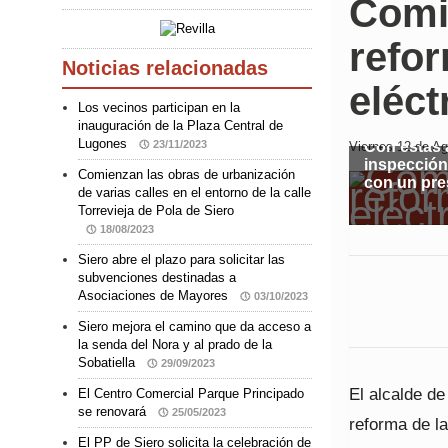
Comi
refor
Noticias relacionadas
eléct
Los vecinos participan en la
inauguración de la Plaza Central de
Lugones
23/11/2023
Con estas 
Viernes 12 de Ag
inspección
Comienzan las obras de urbanización
con un pre
de varias calles en el entorno de la calle
Torrevieja de Pola de Siero
18/08/2023
Siero abre el plazo para solicitar las
subvenciones destinadas a
Asociaciones de Mayores
03/10/2023
Siero mejora el camino que da acceso a
la senda del Nora y al prado de la
Sobatiella
29/09/2023
El alcalde de
El Centro Comercial Parque Principado
se renovará
25/05/2023
reforma de la
El PP de Siero solicita la celebración de