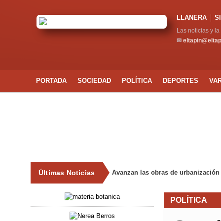
LLANERA
S
Las noticias y l
✉
eltapin@elta
PORTADA
SOCIEDAD
POLÍTICA
DEPORTES
VA
Últimas Noticias
VOX Siero presenta un Plan Integral p
POLÍTICA