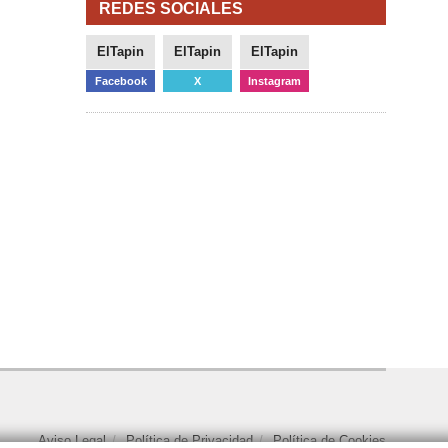
REDES SOCIALES
ElTapin
ElTapin
ElTapin
Facebook
X
Instagram
Aviso Legal
Política de Privacidad
Política de Cookies