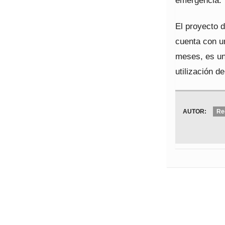
emergencia.
El proyecto d
cuenta con u
meses, es una
utilización d
AUTOR:
Re