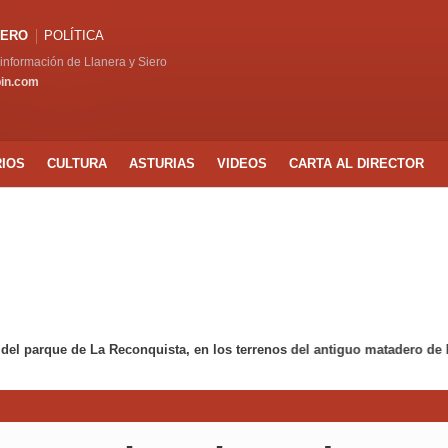
IERO
POLÍTICA
a información de Llanera y Siero
pin.com
RIOS
CULTURA
ASTURIAS
VIDEOS
CARTA AL DIRECTOR
ara garantizar la seguridad vial y la accesibilidad en Carbayín Alto