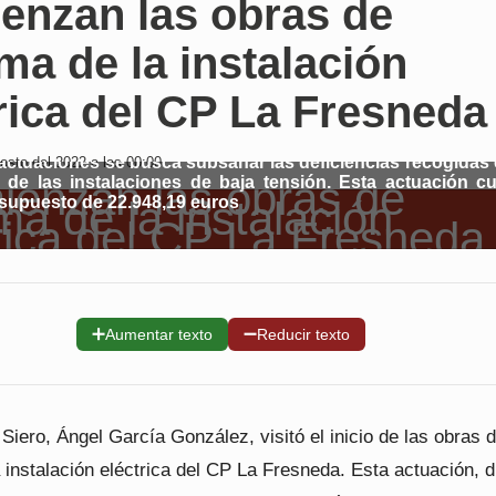
enzan las obras de
ma de la instalación
rica del CP La Fresneda
actuaciones se busca subsanar las deficiencias recogidas 
osto del 2022 a las 00:00
 de las instalaciones de baja tensión. Esta actuación c
supuesto de 22.948,19 euros
➕
➖
Aumentar texto
Reducir texto
 Siero, Ángel García González, visitó el inicio de las obras 
 instalación eléctrica del CP La Fresneda. Esta actuación, di