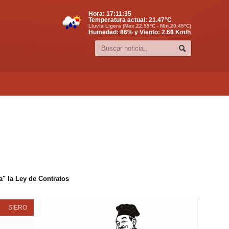
Hora:
17:11:36
Temperatura actual:
21.47
°C
Lluvia Ligera (Max.22.59ºC - Min.20.45ºC)
Humedad: 86% y Viento: 2.68 Km/h
" la Ley de Contratos
SIERO