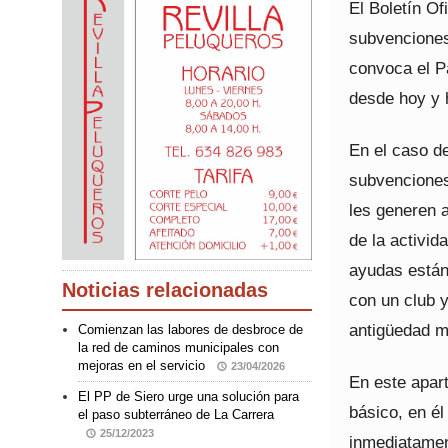
El Boletín Of
subvenciones
convoca el P
desde hoy y h
En el caso de
subvenciones
les generen a
de la activid
ayudas están 
Noticias relacionadas
con un club 
antigüedad m
Comienzan las labores de desbroce de
la red de caminos municipales con
mejoras en el servicio
23/04/2026
En este apart
El PP de Siero urge una solución para
básico, en él
el paso subterráneo de La Carrera
25/12/2023
inmediatamen