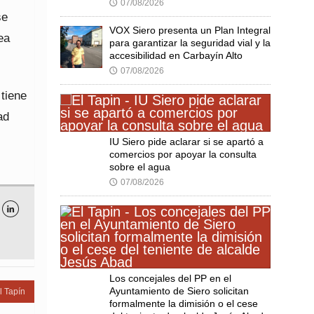
07/08/2026
🕔
se
VOX Siero presenta un Plan Integral
ea
para garantizar la seguridad vial y la
accesibilidad en Carbayín Alto
07/08/2026
🕔
tiene
ad
IU Siero pide aclarar si se apartó a
comercios por apoyar la consulta
sobre el agua
07/08/2026
🕔

Los concejales del PP en el
Ayuntamiento de Siero solicitan
l Tapín
formalmente la dimisión o el cese