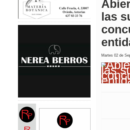
Abier
las s
concu
entid
Martes 02 de Sep