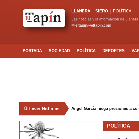
LLANERA
SIERO
POLÍTICA
Las noticias y la información de Llanera
✉
eltapin@eltapin.com
PORTADA
SOCIEDAD
POLÍTICA
DEPORTES
VA
Últimas Noticias
Ángel García niega presiones a co
POLÍTICA