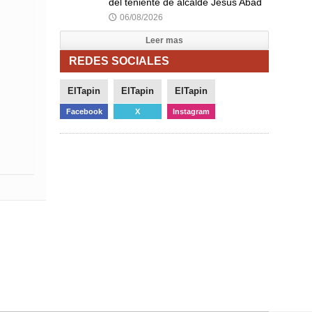
del teniente de alcalde Jesús Abad
06/08/2026
🕔
Leer mas
REDES SOCIALES
ElTapin
ElTapin
ElTapin
Facebook
X
Instagram