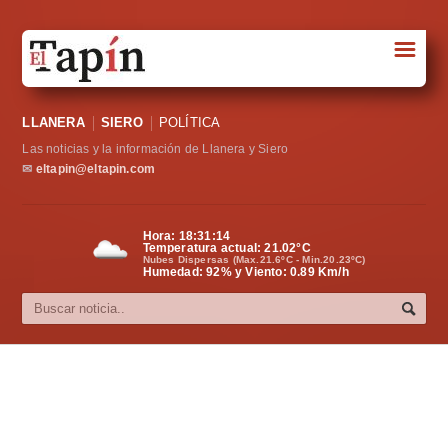
☰
Portada
LLANERA
SIERO
POLÍTICA
Sociedad
Las noticias y la información de Llanera y Siero
Política
✉
eltapin@eltapin.com
Deportes
Hora:
18:31:15
Temperatura actual:
21.02
°C
Varios
Nubes Dispersas (Max.21.6ºC - Min.20.23ºC)
Humedad: 92% y Viento: 0.89 Km/h
Cultura
Asturias
Videos
Carta al director