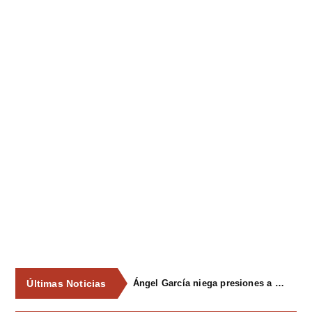
Últimas Noticias
Ángel García niega presiones a comercios y asegura que el Ayuntamiento cumple "de manera muy rigurosa" la Ley de Contratos