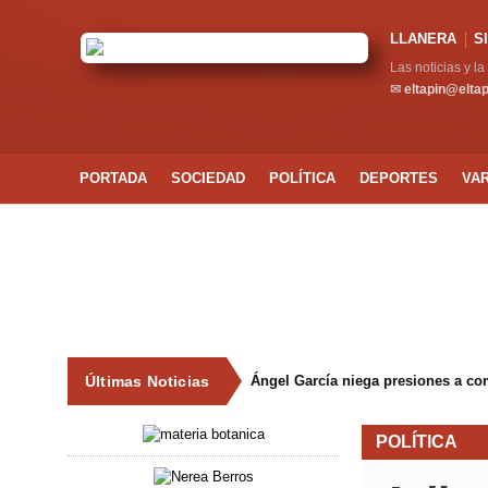
LLANERA
S
Las noticias y l
✉
eltapin@elta
PORTADA
SOCIEDAD
POLÍTICA
DEPORTES
VA
Últimas Noticias
Ángel García niega presiones a co
POLÍTICA