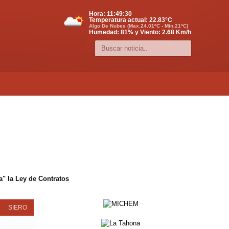
Hora:
11:49:30
Temperatura actual:
22.83
°C
Algo De Nubes (Max.24.01ºC - Min.21ºC)
Humedad: 81% y Viento: 2.68 Km/h
" la Ley de Contratos
SIERO