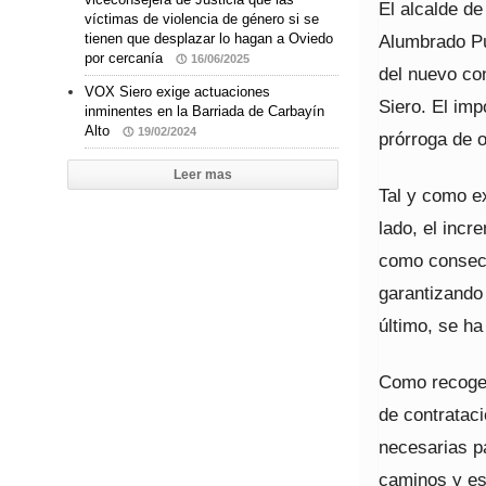
El alcalde de
víctimas de violencia de género si se
tienen que desplazar lo hagan a Oviedo
Alumbrado Púb
por cercanía
16/06/2025
del nuevo co
VOX Siero exige actuaciones
Siero. El imp
inminentes en la Barriada de Carbayín
Alto
19/02/2024
prórroga de 
Leer mas
Tal y como ex
lado, el inc
como consecu
garantizando
último, se ha
Como recoge e
de contrataci
necesarias p
caminos y es