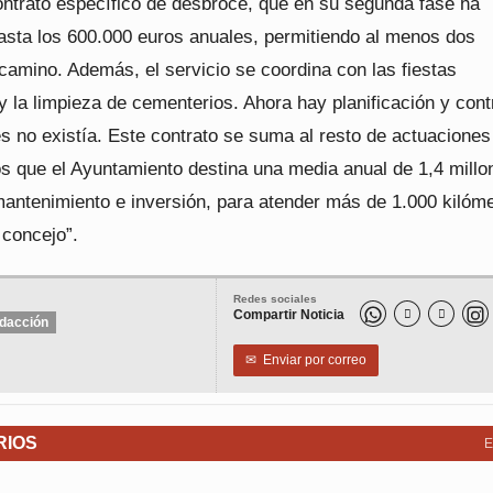
ntrato específico de desbroce, que en su segunda fase ha
sta los 600.000 euros anuales, permitiendo al menos dos
camino. Además, el servicio se coordina con las fiestas
y la limpieza de cementerios. Ahora hay planificación y contr
s no existía. Este contrato se suma al resto de actuaciones
os que el Ayuntamiento destina una media anual de 1,4 millo
mantenimiento e inversión, para atender más de 1.000 kilóm
 concejo”.
Redes sociales
Compartir Noticia


dacción
✉
Enviar por correo
RIOS
E