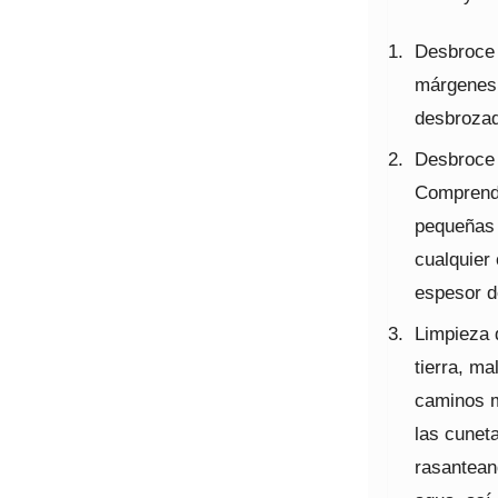
Desbroce 
márgenes 
desbrozad
Desbroce 
Comprende
pequeñas 
cualquier 
espesor de
Limpieza 
tierra, ma
caminos m
las cunet
rasantean