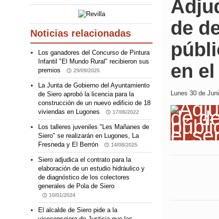
Adju
de d
Noticias relacionadas
públi
Los ganadores del Concurso de Pintura
Infantil "El Mundo Rural" recibieron sus
en el
premios
29/09/2025
La Junta de Gobierno del Ayuntamiento
Lunes 30 de Juni
de Siero aprobó la licencia para la
construcción de un nuevo edificio de 18
viviendas en Lugones
17/06/2022
Los talleres juveniles "Les Mañanes de
Siero" se realizarán en Lugones, La
Fresneda y El Berrón
14/08/2025
Siero adjudica el contrato para la
elaboración de un estudio hidráulico y
de diagnóstico de los colectores
generales de Pola de Siero
10/01/2024
El alcalde de Siero pide a la
viceconsejera de Justicia que las