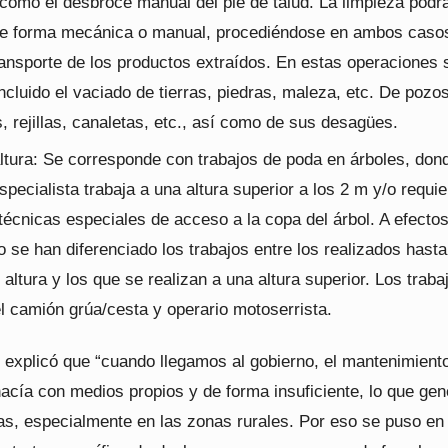
 como el desbroce manual del pie de talud. La limpieza podr
e forma mecánica o manual, procediéndose en ambos casos
ransporte de los productos extraídos. En estas operaciones 
ncluido el vaciado de tierras, piedras, maleza, etc. De pozo
, rejillas, canaletas, etc., así como de sus desagües.
ltura: Se corresponde con trabajos de poda en árboles, dond
pecialista trabaja a una altura superior a los 2 m y/o requi
técnicas especiales de acceso a la copa del árbol. A efecto
o se han diferenciado los trabajos entre los realizados hasta
altura y los que se realizan a una altura superior. Los traba
el camión grúa/cesta y operario motoserrista.
l explicó que “cuando llegamos al gobierno, el mantenimient
acía con medios propios y de forma insuficiente, lo que ge
s, especialmente en las zonas rurales. Por eso se puso en