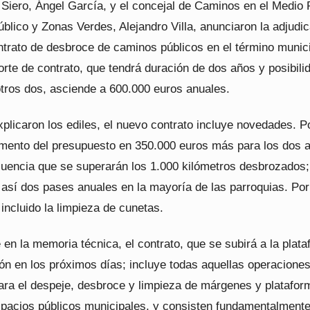
 Siero, Ángel García, y el concejal de Caminos en el Medio 
lico y Zonas Verdes, Alejandro Villa, anunciaron la adjudi
ntrato de desbroce de caminos públicos en el término munic
orte de contrato, que tendrá duración de dos años y posibili
otros dos, asciende a 600.000 euros anuales.
plicaron los ediles, el nuevo contrato incluye novedades. P
remento del presupuesto en 350.000 euros más para los dos 
encia que se superarán los 1.000 kilómetros desbrozados;
 así dos pases anuales en la mayoría de las parroquias. Por
 incluido la limpieza de cunetas.
n la memoria técnica, el contrato, que se subirá a la plat
ón en los próximos días; incluye todas aquellas operacione
ara el despeje, desbroce y limpieza de márgenes y platafor
pacios públicos municipales, y consisten fundamentalmente