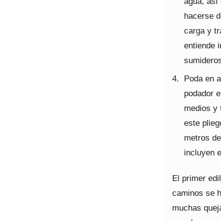
agua, así
hacerse d
carga y t
entiende i
sumideros
Poda en a
podador es
medios y 
este plieg
metros de 
incluyen 
El primer edi
caminos se h
muchas queja