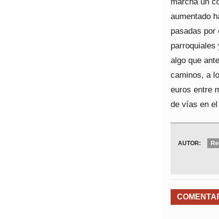
marcha un co
aumentado ha
pasadas por 
parroquiales 
algo que ante
caminos, a l
euros entre 
de vías en el
AUTOR:
Re
COMENTA