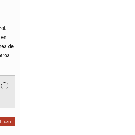
ol,
 en
nes de
etros

l Tapín