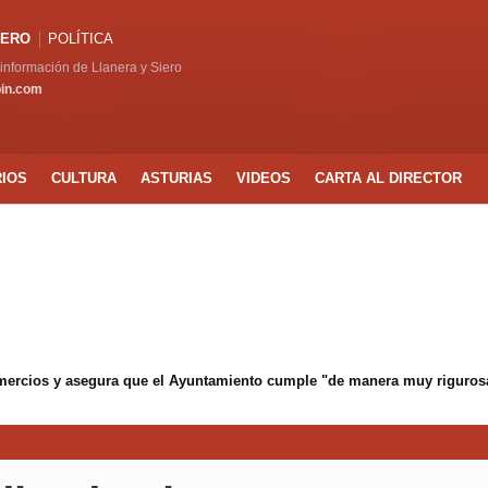
IERO
POLÍTICA
a información de Llanera y Siero
pin.com
RIOS
CULTURA
ASTURIAS
VIDEOS
CARTA AL DIRECTOR
mercios y asegura que el Ayuntamiento cumple "de manera muy rigurosa