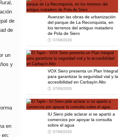
Rural,
cación
Avanzan las obras de urbanización
ipal de
del parque de La Reconquista, en
los terrenos del antiguo matadero
dad de
de Pola de Siero
🕔
07/08/2026
or un
años y
VOX Siero presenta un Plan Integral
para garantizar la seguridad vial y la
accesibilidad en Carbayín Alto
🕔
07/08/2026
aforma
IU Siero pide aclarar si se apartó a
s
comercios por apoyar la consulta
sobre el agua
ma en
🕔
07/08/2026
 en: