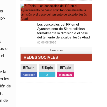
os
or-
Los concejales del PP en el
Ayuntamiento de Siero solicitan
formalmente la dimisión o el cese
.
del teniente de alcalde Jesús Abad
s
🕔
06/08/2026
as o
Leer mas
 el
REDES SOCIALES
ElTapin
ElTapin
ElTapin
e la
Facebook
X
Instagram
en los
ión de
s,
n del