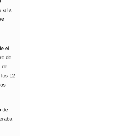
á
 a la
se
s
e el
ere de
s de
 los 12
jos
o de
neraba