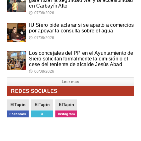
garantizar la seguridad vial y la accesibilidad
en Carbayín Alto
07/08/2026
🕔
IU Siero pide aclarar si se apartó a comercios
por apoyar la consulta sobre el agua
07/08/2026
🕔
Los concejales del PP en el Ayuntamiento de
Siero solicitan formalmente la dimisión o el
cese del teniente de alcalde Jesús Abad
06/08/2026
🕔
Leer mas
REDES SOCIALES
ElTapin
ElTapin
ElTapin
Facebook
X
Instagram