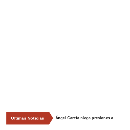
Últimas Noticias
Ángel García niega presiones a comercios y asegura que el Ayuntamiento cumple "de manera muy rigurosa" la Ley de Contratos