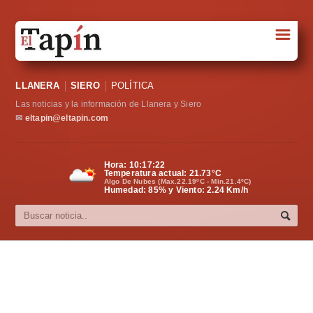
☰
Portada
LLANERA
SIERO
POLÍTICA
Sociedad
Las noticias y la información de Llanera y Siero
Política
✉
eltapin@eltapin.com
Deportes
Hora:
10:17:22
Temperatura actual:
21.73
°C
Varios
Algo De Nubes (Max.22.19ºC - Min.21.4ºC)
Humedad: 85% y Viento: 2.24 Km/h
Cultura
Asturias
Videos
Carta al director