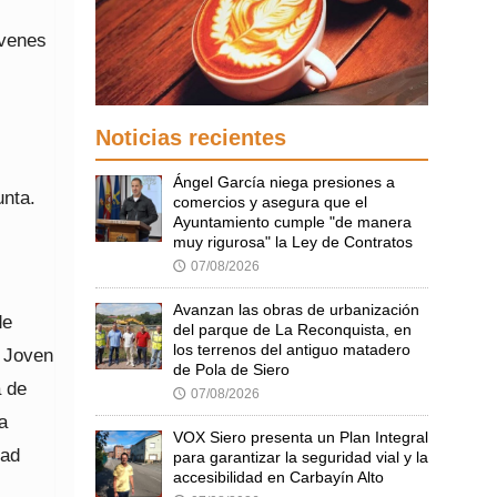
óvenes
Noticias recientes
Ángel García niega presiones a
unta.
comercios y asegura que el
Ayuntamiento cumple "de manera
muy rigurosa" la Ley de Contratos
07/08/2026
🕔
Avanzan las obras de urbanización
de
del parque de La Reconquista, en
los terrenos del antiguo matadero
o Joven
de Pola de Siero
a de
07/08/2026
🕔
a
VOX Siero presenta un Plan Integral
dad
para garantizar la seguridad vial y la
accesibilidad en Carbayín Alto