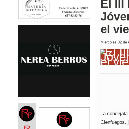
El II
Jóven
el vi
Miercoles 02 de A
La concejala
Cienfuegos, 