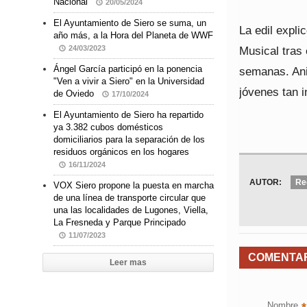
Nacional
20/05/2024
El Ayuntamiento de Siero se suma, un
La edil expl
año más, a la Hora del Planeta de WWF
Musical tras
24/03/2023
Ángel García participó en la ponencia
semanas. Ani
"Ven a vivir a Siero" en la Universidad
jóvenes tan 
de Oviedo
17/10/2024
El Ayuntamiento de Siero ha repartido
ya 3.382 cubos domésticos
domiciliarios para la separación de los
residuos orgánicos en los hogares
16/11/2024
AUTOR:
Re
VOX Siero propone la puesta en marcha
de una línea de transporte circular que
una las localidades de Lugones, Viella,
La Fresneda y Parque Principado
11/07/2023
COMENTA
Leer mas
Nombre