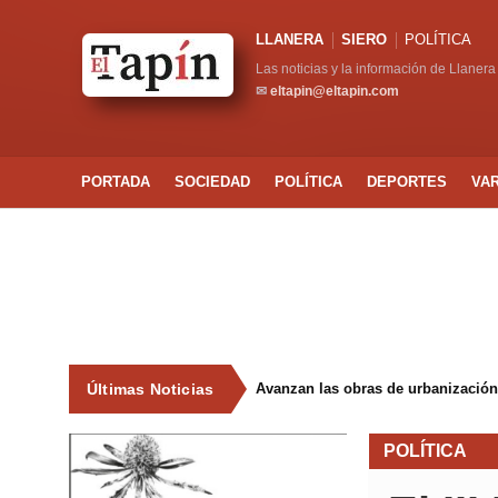
LLANERA
SIERO
POLÍTICA
Las noticias y la información de Llanera
✉
eltapin@eltapin.com
PORTADA
SOCIEDAD
POLÍTICA
DEPORTES
VA
Últimas Noticias
Avanzan las obras de urbanización
POLÍTICA