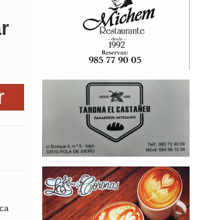
r
ica