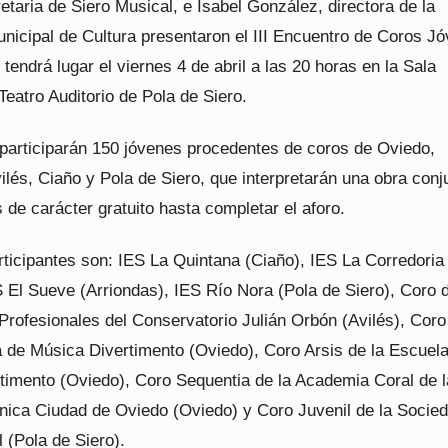
taria de Siero Musical, e Isabel González, directora de la
nicipal de Cultura presentaron el III Encuentro de Coros J
 tendrá lugar el viernes 4 de abril a las 20 horas en la Sala
 Teatro Auditorio de Pola de Siero.
participarán 150 jóvenes procedentes de coros de Oviedo,
ilés, Ciaño y Pola de Siero, que interpretarán una obra conj
 de carácter gratuito hasta completar el aforo.
rticipantes son: IES La Quintana (Ciaño), IES La Corredoria
S El Sueve (Arriondas), IES Río Nora (Pola de Siero), Coro 
rofesionales del Conservatorio Julián Orbón (Avilés), Cor
a de Música Divertimento (Oviedo), Coro Arsis de la Escuel
timento (Oviedo), Coro Sequentia de la Academia Coral de l
fónica Ciudad de Oviedo (Oviedo) y Coro Juvenil de la Socie
 (Pola de Siero).