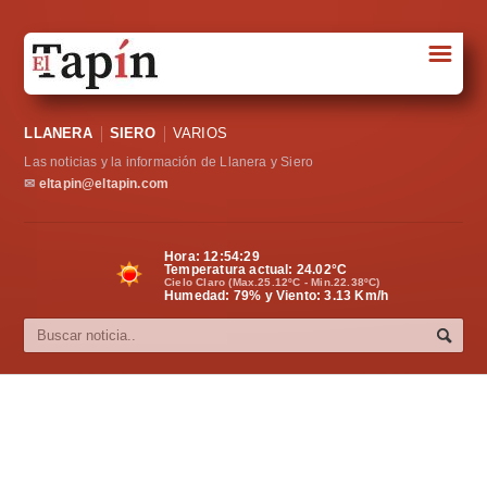
☰
Portada
LLANERA
SIERO
VARIOS
Sociedad
Las noticias y la información de Llanera y Siero
Política
✉
eltapin@eltapin.com
Deportes
Hora:
12:54:30
Temperatura actual:
24.02
°C
Varios
Cielo Claro (Max.25.12ºC - Min.22.38ºC)
Humedad: 79% y Viento: 3.13 Km/h
Cultura
Asturias
Videos
Carta al director