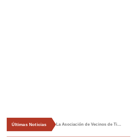
Últimas Noticias
La Asociación de Vecinos de Tiñana propone al Ayuntamiento medidas para frenar los vertidos incontrolados de enseres