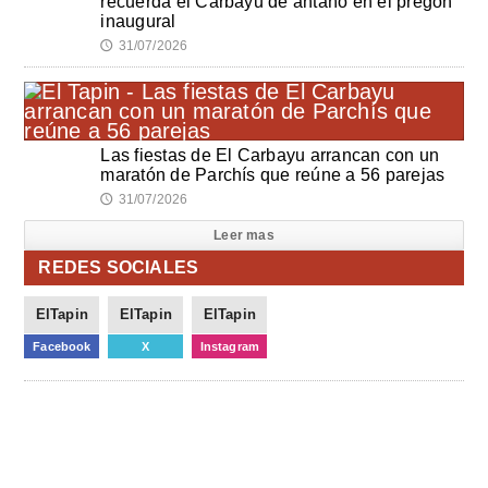
recuerda el Carbayu de antaño en el pregón
inaugural
31/07/2026
🕔
Las fiestas de El Carbayu arrancan con un
maratón de Parchís que reúne a 56 parejas
31/07/2026
🕔
Leer mas
REDES SOCIALES
ElTapin
ElTapin
ElTapin
Facebook
X
Instagram