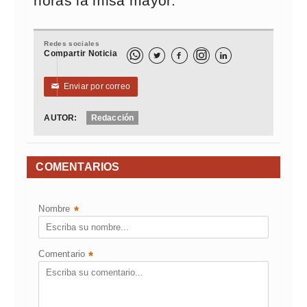
horas la misa mayor.
Redes sociales
Compartir Noticia



Enviar por correo
✉
AUTOR:
Redacción
COMENTARIOS
Nombre
*
Comentario
*