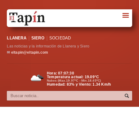
☰
Portada
LLANERA
SIERO
SOCIEDAD
Sociedad
Las noticias y la información de Llanera y Siero
Política
✉
eltapin@eltapin.com
Deportes
Hora:
07:07:31
Temperatura actual:
19.09
°C
Varios
Nubes (Max.19.97ºC - Min.18.45ºC)
Humedad: 83% y Viento: 1.34 Km/h
Cultura
Asturias
Videos
Carta al director