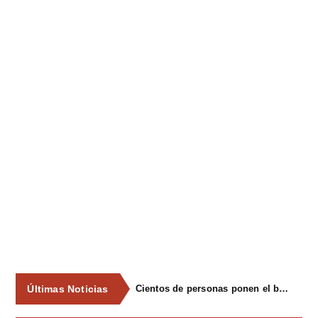
Últimas Noticias
Cientos de personas ponen el broche final a las fiestas de La Salud de Lieres con la tradicional merienda