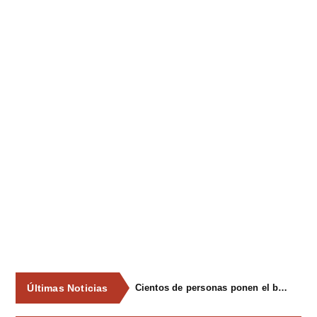
Últimas Noticias
Cientos de personas ponen el broche final a las fiestas de La Salud de Lieres con la tradicional merienda