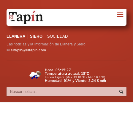
☰
Portada
LLANERA
SIERO
SOCIEDAD
Sociedad
Las noticias y la información de Llanera y Siero
Política
✉
eltapin@eltapin.com
Deportes
Hora:
05:15:28
Temperatura actual:
18
°C
Varios
Lluvia Ligera (Max.19.01ºC - Min.16.9ºC)
Humedad: 91% y Viento: 2.24 Km/h
Cultura
Asturias
Videos
Carta al director