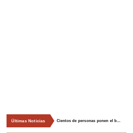
Últimas Noticias
Cientos de personas ponen el broche final a las fiestas de La Salud de Lieres con la tradicional merienda