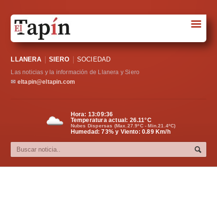
☰
Portada
LLANERA
SIERO
SOCIEDAD
Sociedad
Las noticias y la información de Llanera y Siero
Política
✉
eltapin@eltapin.com
Deportes
Hora:
13:09:37
Temperatura actual:
26.11
°C
Varios
Nubes Dispersas (Max.27.9ºC - Min.21.4ºC)
Humedad: 73% y Viento: 0.89 Km/h
Cultura
Asturias
Videos
Carta al director