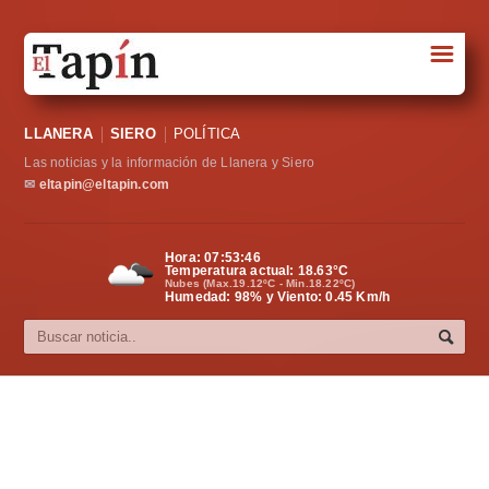
☰
Portada
LLANERA
SIERO
POLÍTICA
Sociedad
Las noticias y la información de Llanera y Siero
Política
✉
eltapin@eltapin.com
Deportes
Hora:
07:53:47
Temperatura actual:
18.63
°C
Varios
Nubes (Max.19.12ºC - Min.18.22ºC)
Humedad: 98% y Viento: 0.45 Km/h
Cultura
Asturias
Videos
Carta al director