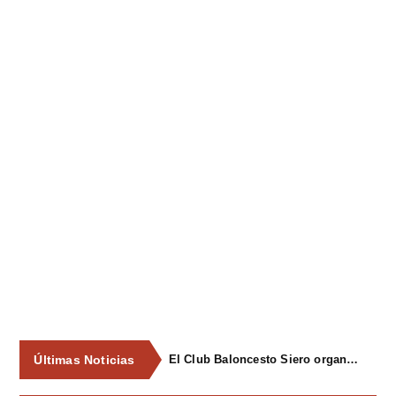
Últimas Noticias
El Club Baloncesto Siero organizará su primer campus para niños del 1 al 4 de septiembre en Pola de Siero