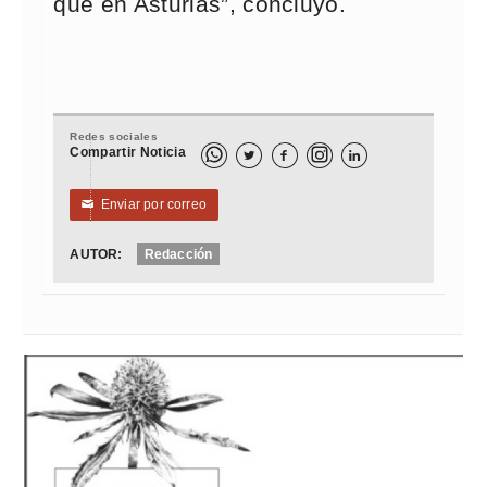
que en Asturias”, concluyó.
Redes sociales
Compartir Noticia



Enviar por correo
✉
AUTOR:
Redacción