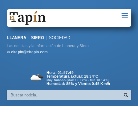
☰
Portada
LLANERA
SIERO
SOCIEDAD
Sociedad
Las noticias y la información de Llanera y Siero
Política
✉
eltapin@eltapin.com
Deportes
Hora:
01:57:50
Temperatura actual:
18.34
°C
Varios
Muy Nuboso (Max.19.97ºC - Min.18.14ºC)
Humedad: 85% y Viento: 0.45 Km/h
Cultura
Asturias
Videos
Carta al director