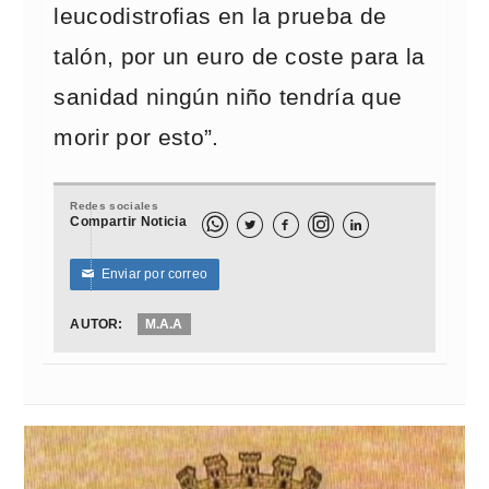
leucodistrofias en la prueba de
talón, por un euro de coste para la
sanidad ningún niño tendría que
morir por esto”.
Redes sociales
Compartir Noticia



Enviar por correo
✉
AUTOR:
M.A.A