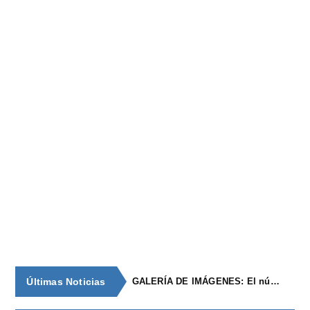
Últimas Noticias
GALERÍA DE IMÁGENES: El núcleo de población de época romana con continuidad