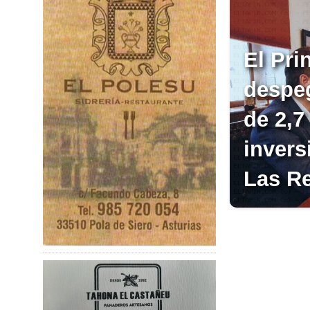
El Pri
despeg
de 2,7
invers
Las R