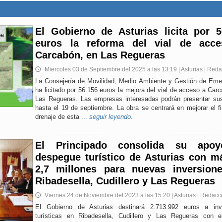
El Gobierno de Asturias licita por 5
euros la reforma del vial de acc
Carcabón, en Las Regueras
Miercoles 03 de Septiembre del 2025 a las 13:19 | Asturias | Red
🕔
La Consejería de Movilidad, Medio Ambiente y Gestión de Eme
ha licitado por 56.156 euros la mejora del vial de acceso a Car
Las Regueras. Las empresas interesadas podrán presentar sus
hasta el 19 de septiembre. La obra se centrará en mejorar el f
drenaje de esta
...
seguir leyendo.
El Principado consolida su apo
despegue turístico de Asturias con m
2,7 millones para nuevas inversion
Ribadesella, Cudillero y Las Regueras
Viernes 24 de Noviembre del 2023 a las 15:20 | Asturias | Redacc
🕔
El Gobierno de Asturias destinará 2.713.992 euros a inv
turísticas en Ribadesella, Cudillero y Las Regueras con e