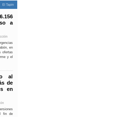
El Tapin
6.156
eso a
acción
rgencias
cabón, en
 ofertas
irme y el
yo al
ás de
es en
ión
ersiones
l fin de