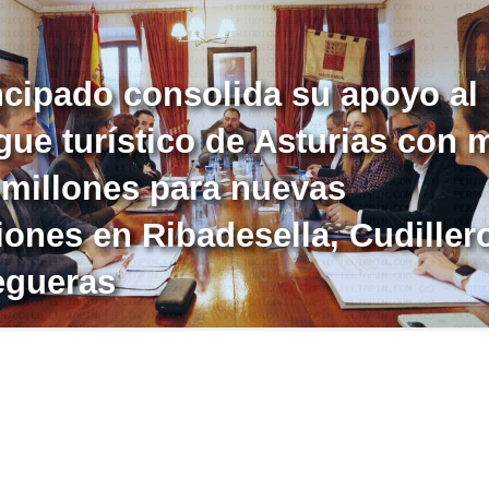
ncipado consolida su apoyo al
ue turístico de Asturias con 
 millones para nuevas
iones en Ribadesella, Cudiller
egueras