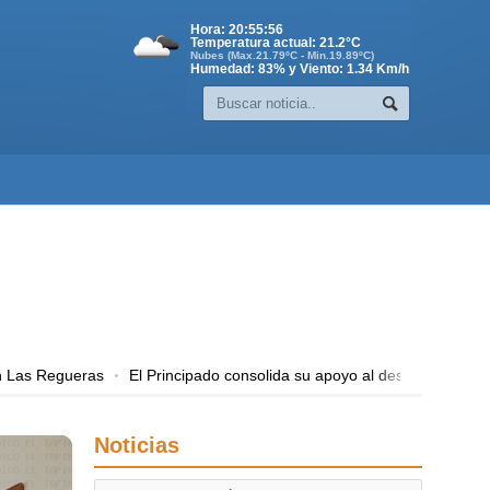
Hora:
20:55:57
Temperatura actual:
21.2
°C
Nubes (Max.21.79ºC - Min.19.89ºC)
Humedad: 83% y Viento: 1.34 Km/h
egueras
El Principado consolida su apoyo al despegue turístico de A
egueras
El Principado consolida su apoyo al despegue turístico de A
egueras
El Principado consolida su apoyo al despegue turístico de A
Noticias