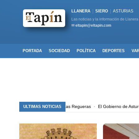
LLANERA
SIERO
ASTURIAS
Las noticias y la información de Llanera
✉
eltapin@eltapin.com
PORTADA
SOCIEDAD
POLÍTICA
DEPORTES
VA
l acceso a Carcabón, en Las Regueras
El Gobierno de Asturias licit
ULTIMAS NOTICIAS
l acceso a Carcabón, en Las Regueras
El Gobierno de Asturias licit
l acceso a Carcabón, en Las Regueras
El Gobierno de Asturias licit