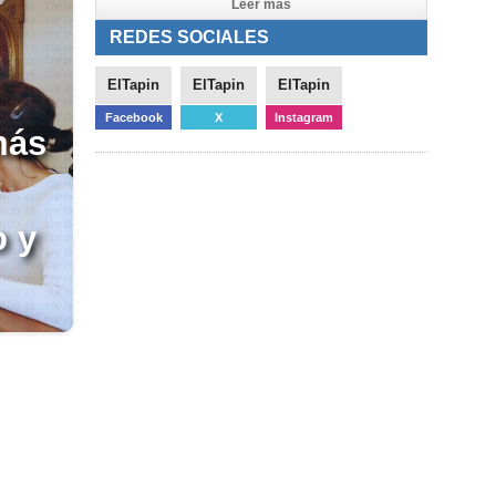
Leer mas
REDES SOCIALES
ElTapin
ElTapin
ElTapin
Facebook
X
Instagram
más
o y