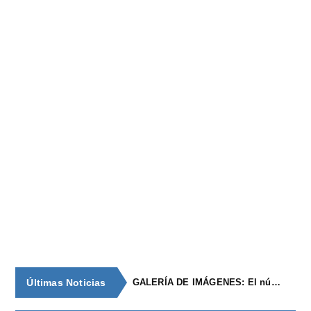
Últimas Noticias
GALERÍA DE IMÁGENES: El núcleo de población de época romana con continuidad