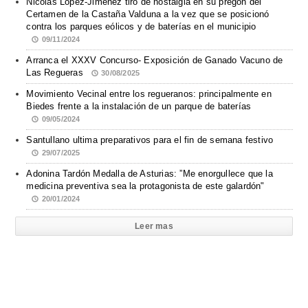
Nicolás López-Jiménez tiró de nostalgia en su pregón del
Certamen de la Castaña Valduna a la vez que se posicionó
contra los parques eólicos y de baterías en el municipio
09/11/2024
Arranca el XXXV Concurso- Exposición de Ganado Vacuno de
Las Regueras
30/08/2025
Movimiento Vecinal entre los regueranos: principalmente en
Biedes frente a la instalación de un parque de baterías
09/05/2024
Santullano ultima preparativos para el fin de semana festivo
29/07/2025
Adonina Tardón Medalla de Asturias: ”Me enorgullece que la
medicina preventiva sea la protagonista de este galardón"
20/01/2024
Leer mas