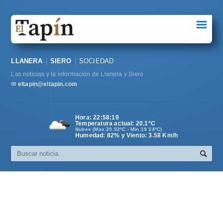
☰
Portada
LLANERA
SIERO
SOCIEDAD
Sociedad
Las noticias y la información de Llanera y Siero
Política
✉
eltapin@eltapin.com
Deportes
Hora:
22:58:20
Temperatura actual:
20.1
°C
Varios
Nubes (Max.20.92ºC - Min.19.34ºC)
Humedad: 82% y Viento: 3.58 Km/h
Cultura
Asturias
Videos
Carta al director