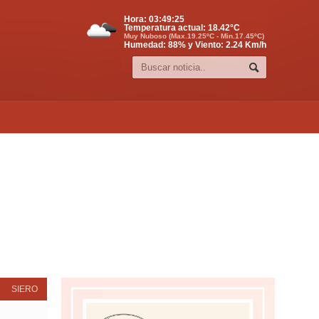
Hora:
03:49:26
Temperatura actual:
18.42
°C
Muy Nuboso (Max.19.25ºC - Min.17.45ºC)
Humedad: 88% y Viento: 2.24 Km/h
SIERO