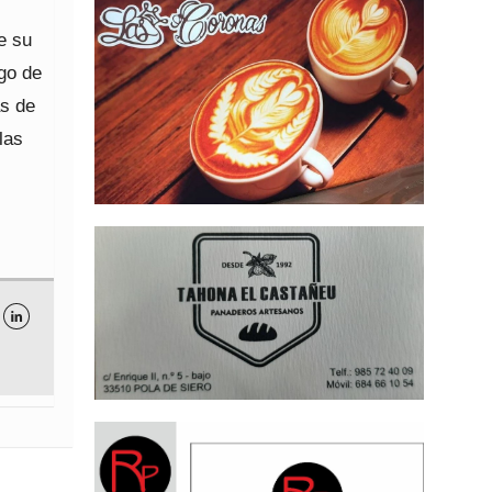
e su
go de
ás de
las
