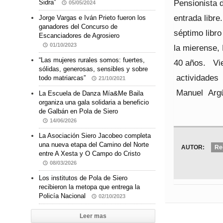
Pensionista 
Sidra”
05/05/2024
entrada libre
Jorge Vargas e Iván Prieto fueron los
ganadores del Concurso de
séptimo libr
Escanciadores de Agrosiero
01/10/2023
la mierense,
“Las mujeres rurales somos: fuertes,
40 años. Vie
sólidas, generosas, sensibles y sobre
actividades
todo matriarcas”
21/10/2021
Manuel Argüe
La Escuela de Danza Mía&Me Baila
organiza una gala solidaria a beneficio
de Galbán en Pola de Siero
14/06/2026
La Asociación Siero Jacobeo completa
una nueva etapa del Camino del Norte
AUTOR:
Re
entre A Xesta y O Campo do Cristo
08/03/2026
Los institutos de Pola de Siero
recibieron la metopa que entrega la
Policía Nacional
02/10/2023
Leer mas