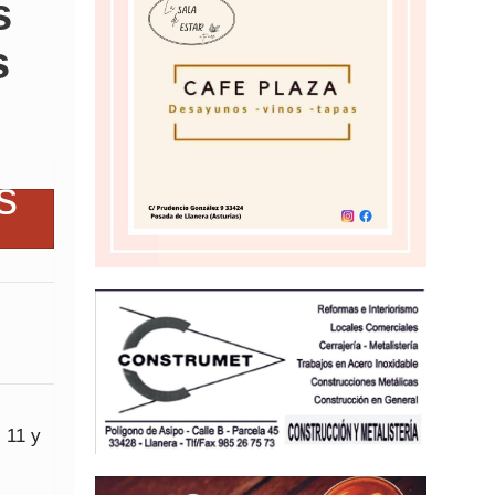
s
s
 11 y