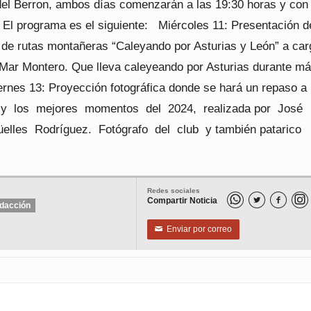
del Berron, ambos días comenzarán a las 19:30 horas y con
. El programa es el siguiente: Miércoles 11: Presentación d
o de rutas montañeras “Caleyando por Asturias y León” a car
 Mar Montero. Que lleva caleyeando por Asturias durante m
rnes 13: Proyección fotográfica donde se hará un repaso a 
 y los mejores momentos del 2024, realizada por José
lles Rodríguez. Fotógrafo del club y también patarico
Redes sociales
Compartir Noticia


dacción
Enviar por correo
✉