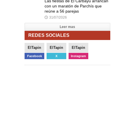
Las fiestas de El Carbayu arrancan
con un maratón de Parchís que
reúne a 56 parejas
31/07/2026
🕔
Leer mas
REDES SOCIALES
ElTapin
ElTapin
ElTapin
Facebook
X
Instagram