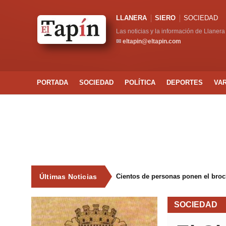
LLANERA
SIERO
SOCIEDAD
Las noticias y la información de Llanera
✉
eltapin@eltapin.com
PORTADA
SOCIEDAD
POLÍTICA
DEPORTES
VA
Últimas Noticias
Cientos de personas ponen el broche
SOCIEDAD