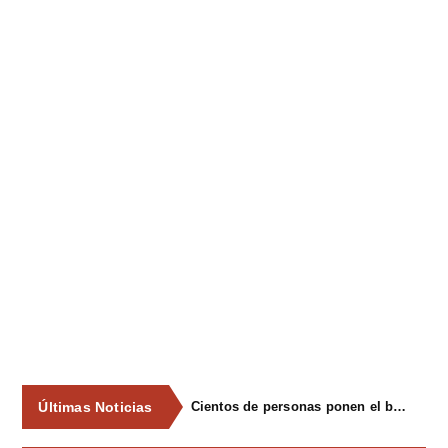
Últimas Noticias
Cientos de personas ponen el broche final a las fiestas de La Salud de Lieres con la tradicional merienda