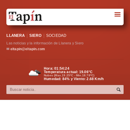
☰
Portada
LLANERA
SIERO
SOCIEDAD
Sociedad
Las noticias y la información de Llanera y Siero
Política
✉
eltapin@eltapin.com
Deportes
Hora:
01:54:25
Temperatura actual:
19.06
°C
Varios
Nubes (Max.19.25ºC - Min.18.78ºC)
Humedad: 84% y Viento: 2.68 Km/h
Cultura
Asturias
Videos
Carta al director