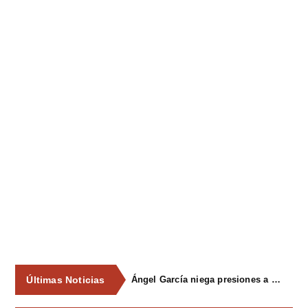
Últimas Noticias
Ángel García niega presiones a comercios y asegura que el Ayuntamiento cumple "de manera muy rigurosa" la Ley de Contratos