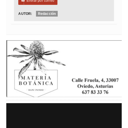
Enviar por correo
✉
AUTOR:
Redacción