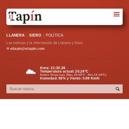
☰
Portada
LLANERA
SIERO
POLÍTICA
Sociedad
Las noticias y la información de Llanera y Siero
Política
✉
eltapin@eltapin.com
Deportes
Hora:
21:30:27
Temperatura actual:
20.24
°C
Varios
Nubes Dispersas (Max.20.68ºC - Min.19.34ºC)
Humedad: 98% y Viento: 0.89 Km/h
Cultura
Asturias
Videos
Carta al director