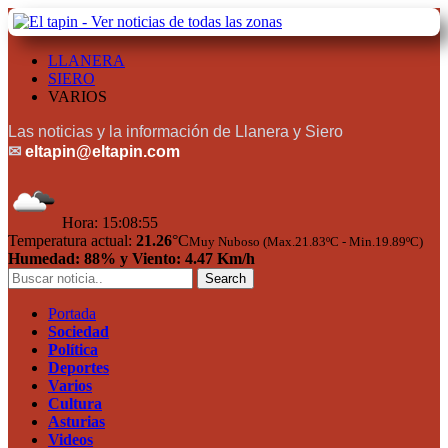
LLANERA
SIERO
VARIOS
Las noticias y la información de Llanera y Siero
✉
eltapin@eltapin.com
Hora:
15:08:56
Temperatura actual:
21.26
°C
Muy Nuboso (Max.21.83ºC - Min.19.89ºC)
Humedad: 88% y Viento: 4.47 Km/h
Portada
Sociedad
Política
Deportes
Varios
Cultura
Asturias
Videos