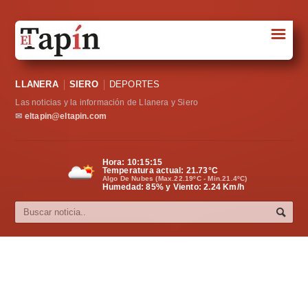
☰
Portada
LLANERA
SIERO
DEPORTES
Sociedad
Las noticias y la información de Llanera y Siero
Política
✉
eltapin@eltapin.com
Deportes
Hora:
10:15:15
Temperatura actual:
21.73
°C
Varios
Algo De Nubes (Max.22.19ºC - Min.21.4ºC)
Humedad: 85% y Viento: 2.24 Km/h
Cultura
Asturias
Videos
Carta al director