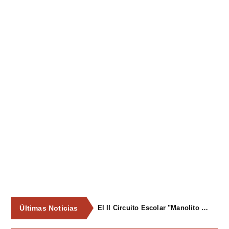
Últimas Noticias
El II Circuito Escolar "Manolito el Pegu" volvió a reunir a las jóvenes promesas del ciclismo asturiano en El Carbayu