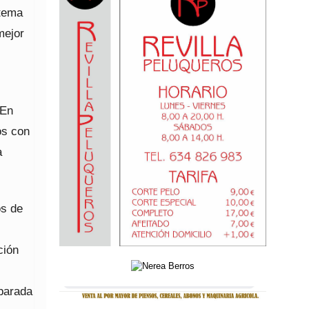
 tema
mejor
“En
os con
a
os de
ción
eparada