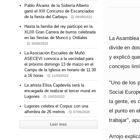
Pablo Álvarez de la Sidrería Alberto
ganó el XIII Concurso de Escanciados
de la fiesta del Carbayu
08/08/2022
Hasta la familia del rey participó en la
XLIIII Gran Carrera de burros celebrada
La Asamblea 
en las fiestas de Muncó y Ordiales
30/08/2022
divide en do
La Asociación Escueles de Muñó
y explicó que
ASECEVI convoca a la vecindad para
el próximo domingo 13 de marzo en el
concejos limí
Campu de la Iglesia en horario de 11:30
a 16 horas
11/03/2022
“Uno de los p
La artista Elisa Capdevila será la
encargada de realizar el tercer mural en
Social Europe
Lugones
10/03/2022
la gente, es 
Lugones celebra el Corpus con una
el punto en e
alfombra de 26 metros
07/06/2026
trabajar”, ap
Leer mas
Arrojo expli