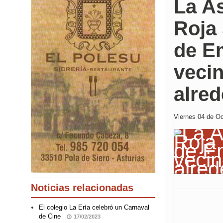
La A
Roja 
de Em
vecin
alre
Viernes 04 de Oc
Noticias relacionadas
El colegio La Ería celebró un Carnaval
de Cine
17/02/2023