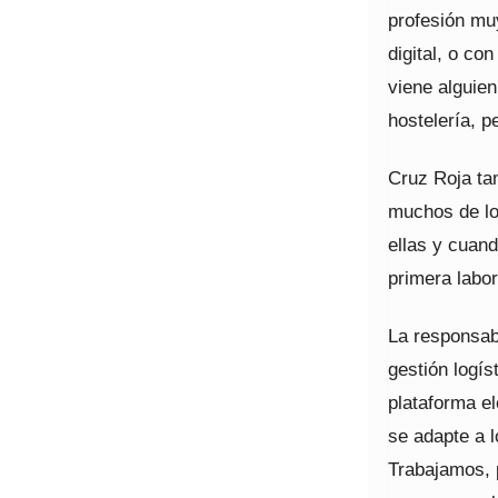
profesión mu
digital, o co
viene alguien
hostelería, p
Cruz Roja tam
muchos de lo
ellas y cuan
primera labor
La responsab
gestión logís
plataforma el
se adapte a l
Trabajamos, 