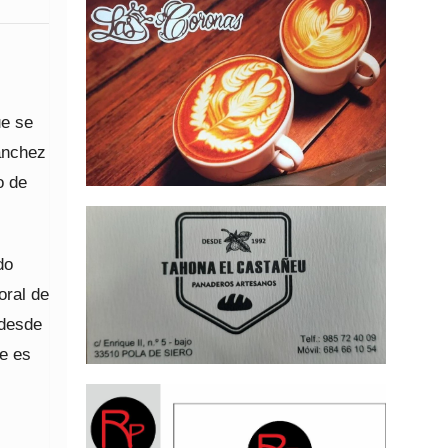
ue se
ánchez
o de
do
oral de
 desde
te es