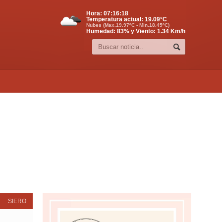
Hora:
07:16:19
Temperatura actual:
19.09
°C
Nubes (Max.19.97ºC - Min.18.45ºC)
Humedad: 83% y Viento: 1.34 Km/h
SIERO