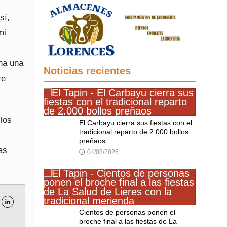
sí,
mi
na una
Noticias recientes
re
los
El Carbayu cierra sus fiestas con el
tradicional reparto de 2.000 bollos
preñaos
as
04/08/2026
🕔

Cientos de personas ponen el
broche final a las fiestas de La