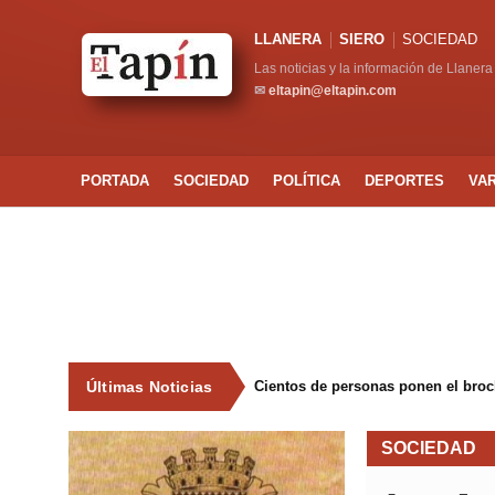
LLANERA
SIERO
SOCIEDAD
Las noticias y la información de Llanera
✉
eltapin@eltapin.com
PORTADA
SOCIEDAD
POLÍTICA
DEPORTES
VA
Últimas Noticias
Cientos de personas ponen el broche
SOCIEDAD