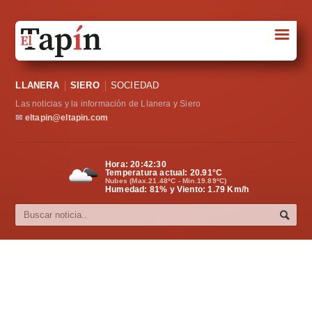
☰
Portada
LLANERA
SIERO
SOCIEDAD
Sociedad
Las noticias y la información de Llanera y Siero
Política
✉
eltapin@eltapin.com
Deportes
Hora:
20:42:31
Temperatura actual:
20.91
°C
Varios
Nubes (Max.21.48ºC - Min.19.89ºC)
Humedad: 81% y Viento: 1.79 Km/h
Cultura
Asturias
Videos
Carta al director