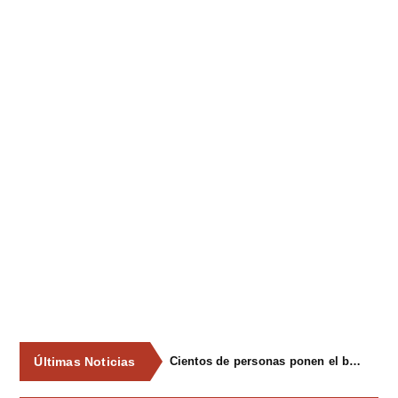
Últimas Noticias
Cientos de personas ponen el broche final a las fiestas de La Salud de Lieres con la tradicional merienda