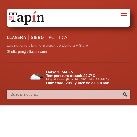
☰
Portada
LLANERA
SIERO
POLÍTICA
Sociedad
Las noticias y la información de Llanera y Siero
Política
✉
eltapin@eltapin.com
Deportes
Hora:
13:44:25
Temperatura actual:
23.7
°C
Varios
Muy Nuboso (Max.24.12ºC - Min.21.96ºC)
Humedad: 70% y Viento: 2.08 Km/h
Cultura
Asturias
Videos
Carta al director