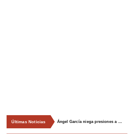
Últimas Noticias
Ángel García niega presiones a comercios y asegura que el Ayuntamiento cumple "de manera muy rigurosa" la Ley de Contratos