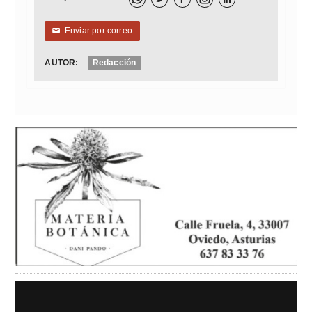
Enviar por correo
✉
AUTOR:
Redacción