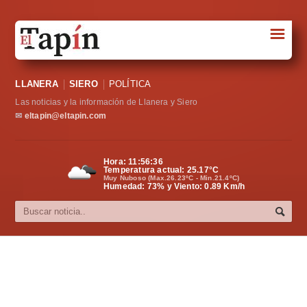
☰
Portada
LLANERA
SIERO
POLÍTICA
Sociedad
Las noticias y la información de Llanera y Siero
Política
✉
eltapin@eltapin.com
Deportes
Hora:
11:56:36
Temperatura actual:
25.17
°C
Varios
Muy Nuboso (Max.26.23ºC - Min.21.4ºC)
Humedad: 73% y Viento: 0.89 Km/h
Cultura
Asturias
Videos
Carta al director