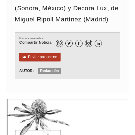
(Sonora, México) y Decora Lux, de
Miguel Ripoll Martínez (Madrid).
Redes sociales
Compartir Noticia



Enviar por correo
✉
AUTOR:
Redacción