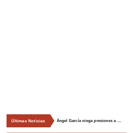
Últimas Noticias
Ángel García niega presiones a comercios y asegura que el Ayuntamiento cumple "de manera muy rigurosa" la Ley de Contratos