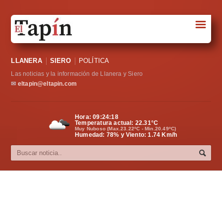
☰
Portada
LLANERA
SIERO
POLÍTICA
Sociedad
Las noticias y la información de Llanera y Siero
Política
✉
eltapin@eltapin.com
Deportes
Hora:
09:24:19
Temperatura actual:
22.31
°C
Varios
Muy Nuboso (Max.23.22ºC - Min.20.49ºC)
Humedad: 78% y Viento: 1.74 Km/h
Cultura
Asturias
Videos
Carta al director