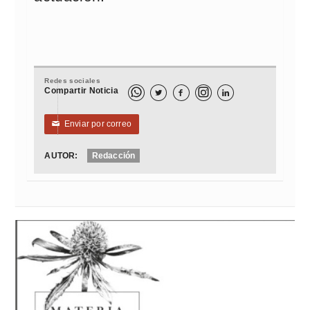
Redes sociales
Compartir Noticia



Enviar por correo
✉
AUTOR:
Redacción