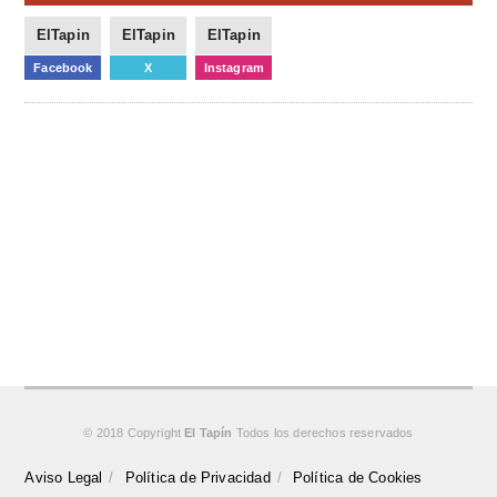
ElTapin
ElTapin
ElTapin
Facebook
X
Instagram
© 2018 Copyright
El Tapín
Todos los derechos reservados
Aviso Legal
Política de Privacidad
Política de Cookies