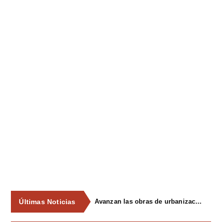
Últimas Noticias
Avanzan las obras de urbanización del parque de La Reconquista, en los terrenos del antiguo matadero de Pola de Siero