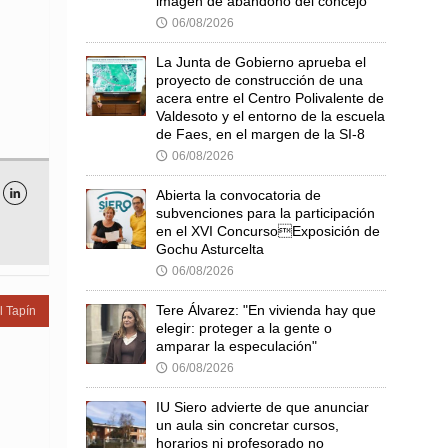
imagen de abandono del concejo
06/08/2026
🕔
La Junta de Gobierno aprueba el
proyecto de construcción de una
acera entre el Centro Polivalente de
Valdesoto y el entorno de la escuela
de Faes, en el margen de la SI-8
06/08/2026
🕔
Abierta la convocatoria de

subvenciones para la participación
en el XVI ConcursoExposición de
Gochu Asturcelta
06/08/2026
🕔
Tere Álvarez: "En vivienda hay que
l Tapín
elegir: proteger a la gente o
amparar la especulación"
06/08/2026
🕔
IU Siero advierte de que anunciar
un aula sin concretar cursos,
horarios ni profesorado no