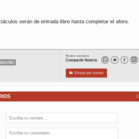
áculos serán de entrada libre hasta completar el aforo.
Redes sociales
Compartir Noticia


dacción
Enviar por correo
✉
RIOS
E