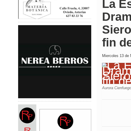
La Es
Dramá
Siero
fin d
Miercoles 13 de 
Aurora Cienfuego