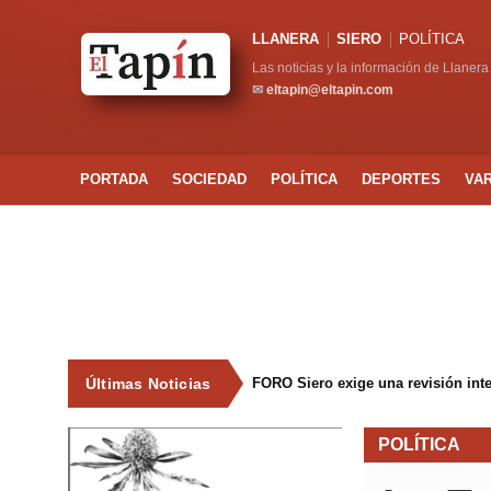
LLANERA
SIERO
POLÍTICA
Las noticias y la información de Llanera
✉
eltapin@eltapin.com
PORTADA
SOCIEDAD
POLÍTICA
DEPORTES
VA
Últimas Noticias
FORO Siero exige una revisión int
POLÍTICA