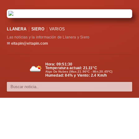
LLANERA
SIERO
VARIOS
Las noticias y la información de Llanera y Siero
✉
eltapin@eltapin.com
Hora:
09:51:31
Temperatura actual:
21.11
°C
Algo De Nubes (Max.21.96ºC - Min.20.45ºC)
Humedad: 84% y Viento: 2.4 Km/h