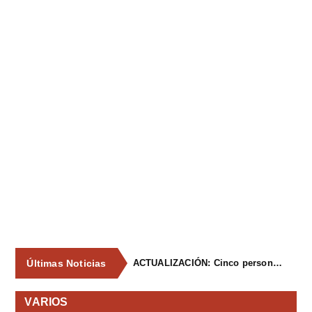
Últimas Noticias
ACTUALIZACIÓN: Cinco personas resultan heridas leves tras un accidente en una atracción ferial en Lieres
VARIOS