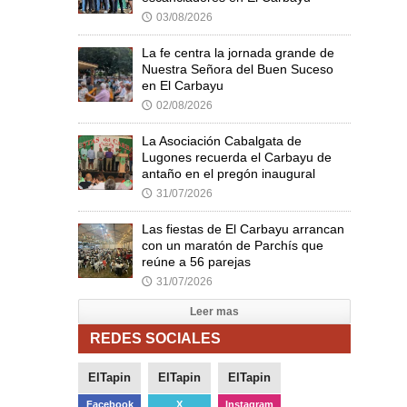
03/08/2026
🕔
La fe centra la jornada grande de
Nuestra Señora del Buen Suceso
en El Carbayu
02/08/2026
🕔
La Asociación Cabalgata de
Lugones recuerda el Carbayu de
antaño en el pregón inaugural
31/07/2026
🕔
Las fiestas de El Carbayu arrancan
con un maratón de Parchís que
reúne a 56 parejas
31/07/2026
🕔
Leer mas
REDES SOCIALES
ElTapin
ElTapin
ElTapin
Facebook
X
Instagram