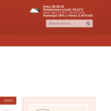
Hora:
08:28:56
Temperatura actual:
19.12
°C
Nubes (Max.19.56ºC - Min.18.22ºC)
Humedad: 98% y Viento: 0.45 Km/h
SIERO