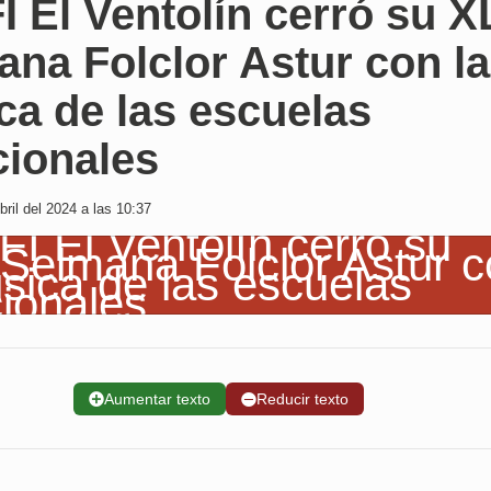
I El Ventolín cerró su XL
na Folclor Astur con la
ca de las escuelas
cionales
ril del 2024 a las 10:37
➕
Aumentar texto
➖
Reducir texto