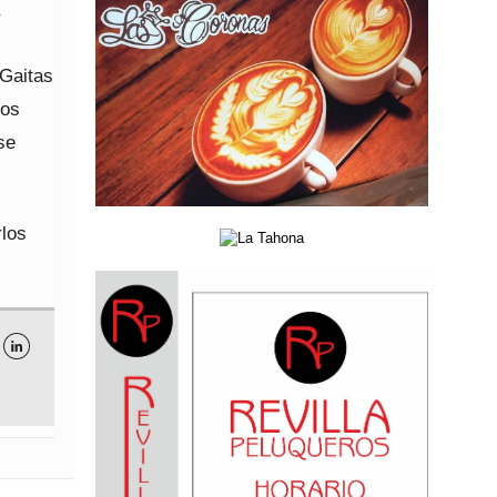
 Gaitas
los
se
rlos
