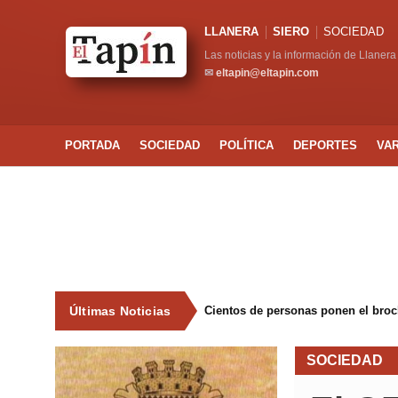
LLANERA
SIERO
SOCIEDAD
Las noticias y la información de Llanera
✉
eltapin@eltapin.com
PORTADA
SOCIEDAD
POLÍTICA
DEPORTES
VA
Últimas Noticias
Cientos de personas ponen el broche
SOCIEDAD