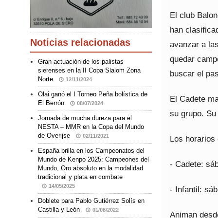
El club Balo
han clasifica
Noticias relacionadas
avanzar a las
quedar campeó
Gran actuación de los palistas
sierenses en la II Copa Slalom Zona
buscar el pas
Norte
12/11/2024
Olai ganó el I Torneo Peña bolística de
El Cadete ma
El Berrón
08/07/2024
su grupo. Su 
Jornada de mucha dureza para el
NESTA – MMR en la Copa del Mundo
de Overijse
02/11/2021
Los horarios 
España brilla en los Campeonatos del
Mundo de Kenpo 2025: Campeones del
- Cadete: sáb
Mundo, Oro absoluto en la modalidad
tradicional y plata en combate
14/05/2025
- Infantil: s
Doblete para Pablo Gutiérrez Solís en
Castilla y León
01/08/2022
Animan desde 