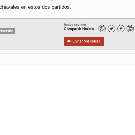
chavales en estos dos partidos.
Redes sociales
Compartir Noticia


dacción
Enviar por correo
✉