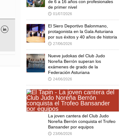
de 6 a 16 años con profesionales
de primer nivel
01/07/2026
🕔
El Siero Deportivo Balonmano,

protagonista en la Gala Asturiana
por sus éxitos y 40 años de historia
27/06/2026
🕔
Nueve judokas del Club Judo
Noreña Berrón superan los
exámenes de grado de la
Federación Asturiana
24/06/2026
🕔
La joven cantera del Club Judo
Noreña Berrón conquista el Trofeo
Bansander por equipos
23/06/2026
🕔