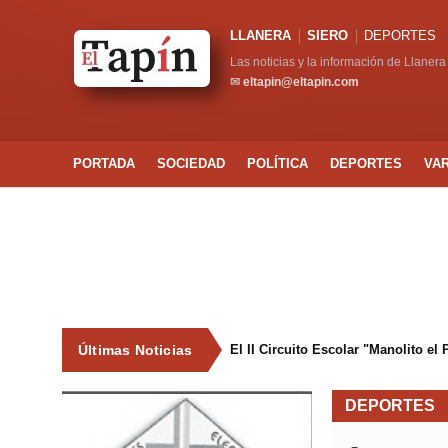
LLANERA
SIERO
DEPORTES
Las noticias y la información de Llanera
✉
eltapin@eltapin.com
PORTADA
SOCIEDAD
POLÍTICA
DEPORTES
VA
Últimas Noticias
El II Circuito Escolar "Manolito el
DEPORTES