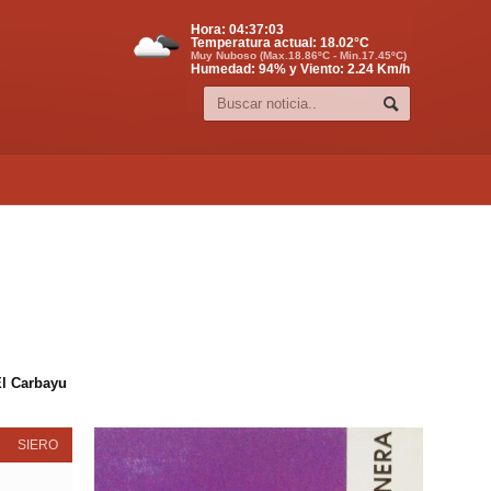
Hora:
04:37:04
Temperatura actual:
18.02
°C
Muy Nuboso (Max.18.86ºC - Min.17.45ºC)
Humedad: 94% y Viento: 2.24 Km/h
El Carbayu
SIERO