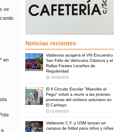
s se
uscando
Noticias recientes
Valdesoto acogerá el VIII Encuentro
º en
San Félix de Vehículos Clásicos y el
Rallye Fiestes Leceñes de
Regularidad
04/08/2026
🕔
El II Circuito Escolar "Manolito el
Pegu" volvió a reunir a las jóvenes
Pola
promesas del ciclismo asturiano en
El Carbayu
01/08/2026
🕔
 Pola
Valdesoto C.F. y USM lanzan un
campus de fútbol para niños y niñas
 a