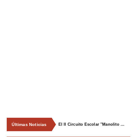
Últimas Noticias
El II Circuito Escolar "Manolito el Pegu" volvió a reunir a las jóvenes promesas del ciclismo asturiano en El Carbayu