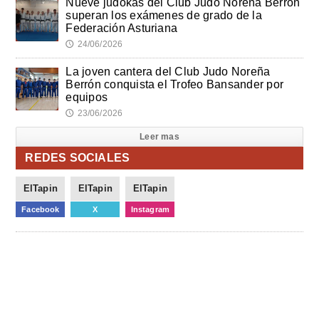
Nueve judokas del Club Judo Noreña Berrón
superan los exámenes de grado de la
Federación Asturiana
24/06/2026
🕔
La joven cantera del Club Judo Noreña
Berrón conquista el Trofeo Bansander por
equipos
23/06/2026
🕔
Leer mas
REDES SOCIALES
ElTapin
ElTapin
ElTapin
Facebook
X
Instagram