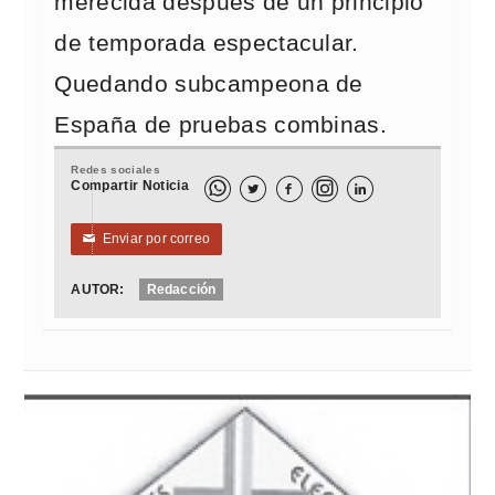
merecida después de un principio
de temporada espectacular.
Quedando subcampeona de
España de pruebas combinas.
Redes sociales
Compartir Noticia



Enviar por correo
✉
AUTOR:
Redacción