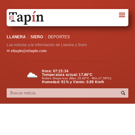
☰
Portada
LLANERA
SIERO
DEPORTES
Sociedad
Las noticias y la información de Llanera y Siero
Política
✉
eltapin@eltapin.com
Deportes
Hora:
07:15:34
Temperatura actual:
17.86
°C
Varios
Nubes Dispersas (Max.19.42ºC - Min.17.59ºC)
Humedad: 91% y Viento: 0.89 Km/h
Cultura
Asturias
Videos
Carta al director