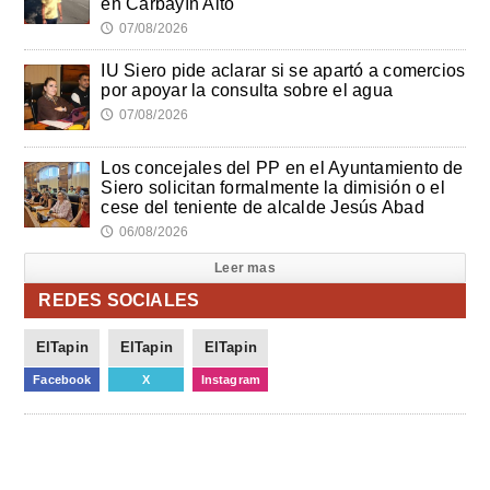
en Carbayín Alto
07/08/2026
🕔
IU Siero pide aclarar si se apartó a comercios
por apoyar la consulta sobre el agua
07/08/2026
🕔
Los concejales del PP en el Ayuntamiento de
Siero solicitan formalmente la dimisión o el
cese del teniente de alcalde Jesús Abad
06/08/2026
🕔
Leer mas
REDES SOCIALES
ElTapin
ElTapin
ElTapin
Facebook
X
Instagram