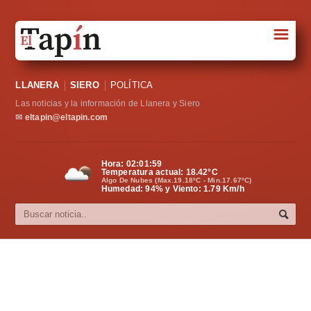
☰
Portada
LLANERA
SIERO
POLÍTICA
Sociedad
Las noticias y la información de Llanera y Siero
Política
✉
eltapin@eltapin.com
Deportes
Hora:
02:02:00
Temperatura actual:
18.42
°C
Varios
Algo De Nubes (Max.19.18ºC - Min.17.67ºC)
Humedad: 94% y Viento: 1.79 Km/h
Cultura
Asturias
Videos
Carta al director