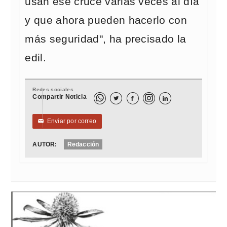
usan ese cruce varias veces al día
y que ahora pueden hacerlo con
más seguridad", ha precisado la
edil.
Redes sociales
Compartir Noticia



Enviar por correo
✉
AUTOR:
Redacción