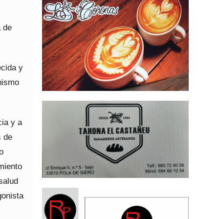
a de
ecida y
nismo
cia y a
s de
o
miento
 salud
gonista