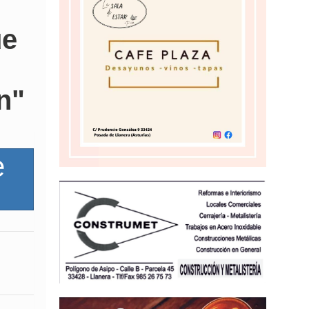
ue
n"