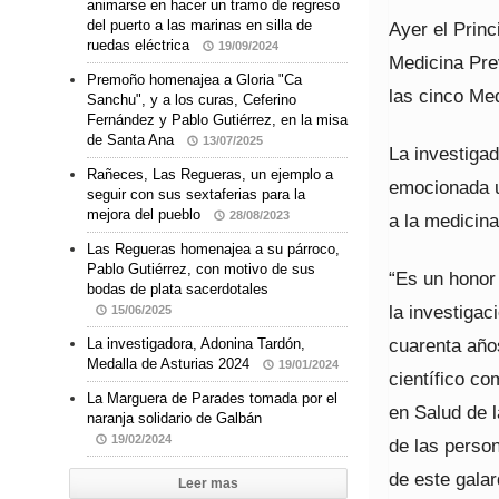
animarse en hacer un tramo de regreso
del puerto a las marinas en silla de
Ayer el Prin
ruedas eléctrica
19/09/2024
Medicina Pre
Premoño homenajea a Gloria "Ca
las cinco Med
Sanchu", y a los curas, Ceferino
Fernández y Pablo Gutiérrez, en la misa
de Santa Ana
13/07/2025
La investiga
Rañeces, Las Regueras, un ejemplo a
emocionada u
seguir con sus sextaferias para la
mejora del pueblo
28/08/2023
a la medicina
Las Regueras homenajea a su párroco,
Pablo Gutiérrez, con motivo de sus
“Es un honor 
bodas de plata sacerdotales
la investiga
15/06/2025
cuarenta año
La investigadora, Adonina Tardón,
Medalla de Asturias 2024
19/01/2024
científico c
La Marguera de Parades tomada por el
en Salud de l
naranja solidario de Galbán
19/02/2024
de las perso
de este galar
Leer mas