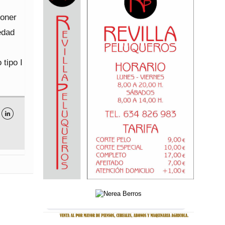
poner
edad
 tipo I
