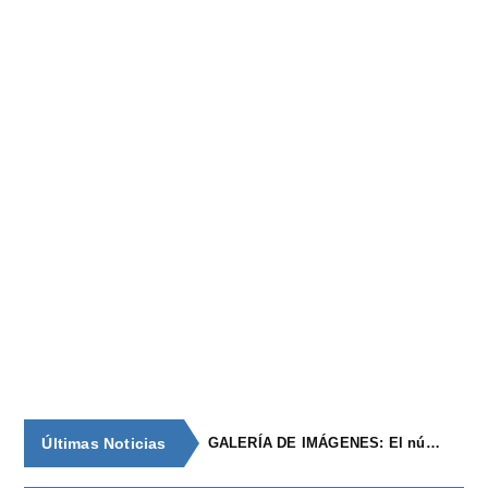
Últimas Noticias
GALERÍA DE IMÁGENES: El núcleo de población de época romana con continuidad