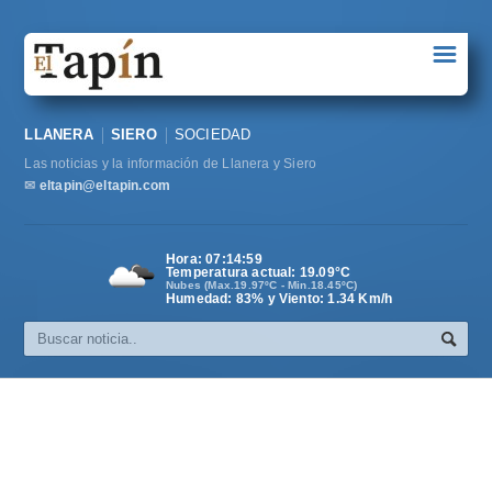
☰
Portada
LLANERA
SIERO
SOCIEDAD
Sociedad
Las noticias y la información de Llanera y Siero
Política
✉
eltapin@eltapin.com
Deportes
Hora:
07:15:00
Temperatura actual:
19.09
°C
Varios
Nubes (Max.19.97ºC - Min.18.45ºC)
Humedad: 83% y Viento: 1.34 Km/h
Cultura
Asturias
Videos
Carta al director