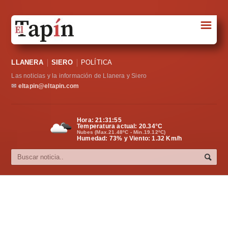
☰
Portada
LLANERA
SIERO
POLÍTICA
Sociedad
Las noticias y la información de Llanera y Siero
Política
✉
eltapin@eltapin.com
Deportes
Hora:
21:31:56
Temperatura actual:
20.34
°C
Varios
Nubes (Max.21.48ºC - Min.19.12ºC)
Humedad: 73% y Viento: 1.32 Km/h
Cultura
Asturias
Videos
Carta al director