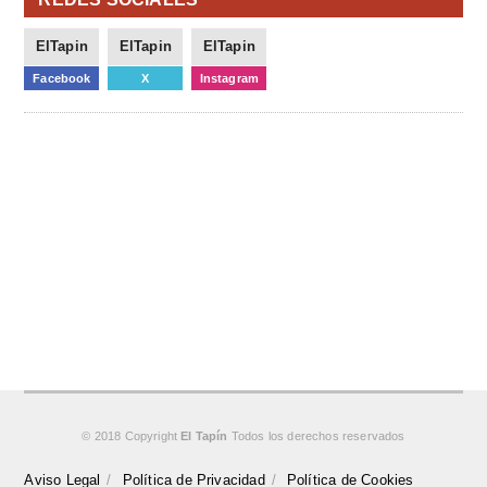
ElTapin
ElTapin
ElTapin
Facebook
X
Instagram
© 2018 Copyright
El Tapín
Todos los derechos reservados
Aviso Legal
Política de Privacidad
Política de Cookies