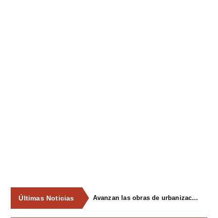
Últimas Noticias
Avanzan las obras de urbanización del parque de La Reconquista, en los terrenos del antiguo matadero de Pola de Siero