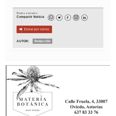
Redes sociales
Compartir Noticia



Enviar por correo
✉
AUTOR:
Redacción