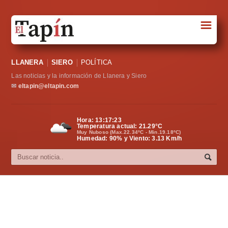
☰
Portada
LLANERA
SIERO
POLÍTICA
Sociedad
Las noticias y la información de Llanera y Siero
Política
✉
eltapin@eltapin.com
Deportes
Hora:
13:17:23
Temperatura actual:
21.29
°C
Varios
Muy Nuboso (Max.22.34ºC - Min.19.18ºC)
Humedad: 90% y Viento: 3.13 Km/h
Cultura
Asturias
Videos
Carta al director