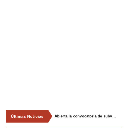
Últimas Noticias
Abierta la convocatoria de subvenciones para la participación en el XVI ConcursoExposición de Gochu Asturcelta