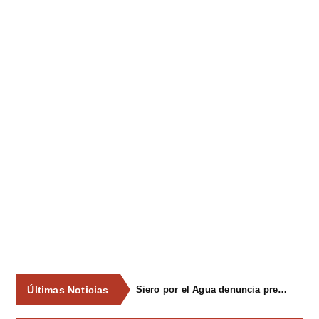
Últimas Noticias
ACTUALIZACIÓN: Cinco personas resultan heridas leves tras un accidente en una atracción ferial en Lieres