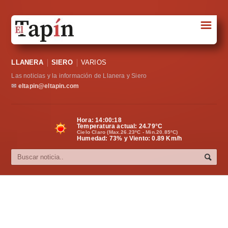
☰
Portada
LLANERA
SIERO
VARIOS
Sociedad
Las noticias y la información de Llanera y Siero
Política
✉
eltapin@eltapin.com
Deportes
Hora:
14:00:19
Temperatura actual:
24.79
°C
Varios
Cielo Claro (Max.26.23ºC - Min.20.85ºC)
Humedad: 73% y Viento: 0.89 Km/h
Cultura
Asturias
Videos
Carta al director