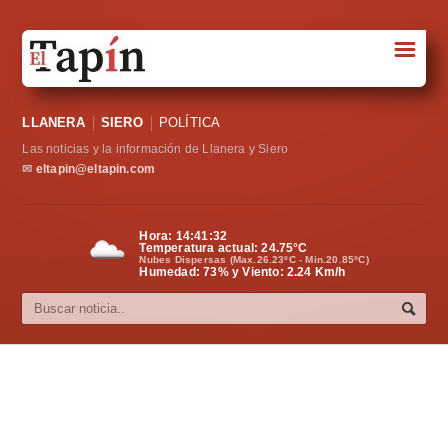
☰
Portada
LLANERA
SIERO
POLÍTICA
Sociedad
Las noticias y la información de Llanera y Siero
Política
✉
eltapin@eltapin.com
Deportes
Hora:
14:41:32
Temperatura actual:
24.75
°C
Varios
Nubes Dispersas (Max.26.23ºC - Min.20.85ºC)
Humedad: 73% y Viento: 2.24 Km/h
Cultura
Asturias
Videos
Carta al director