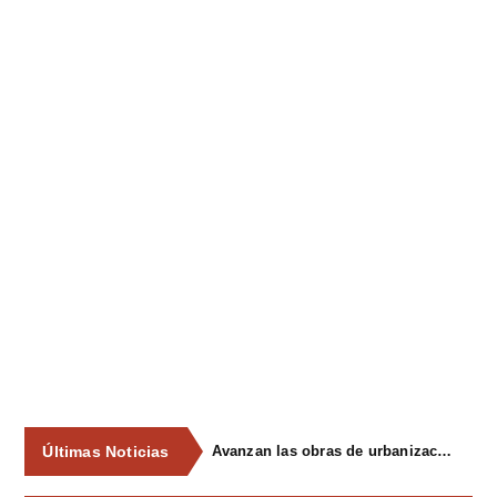
Últimas Noticias
Avanzan las obras de urbanización del parque de La Reconquista, en los terrenos del antiguo matadero de Pola de Siero