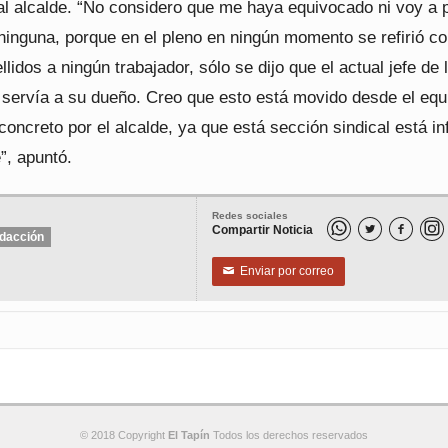
al alcalde. “No considero que me haya equivocado ni voy a 
 ninguna, porque en el pleno en ningún momento se refirió c
lidos a ningún trabajador, sólo se dijo que el actual jefe de 
l servía a su dueño. Creo que esto está movido desde el equ
concreto por el alcalde, ya que está sección sindical está in
e”, apuntó.
Redes sociales
Compartir Noticia


dacción
Enviar por correo
✉
© 2018 Copyright
El Tapín
Todos los derechos reservados