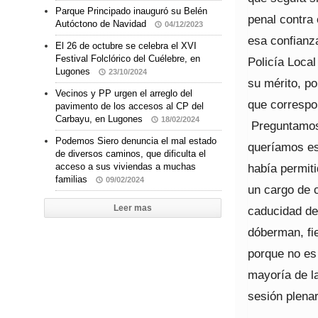
Parque Principado inauguró su Belén
penal contra 
Autóctono de Navidad
04/12/2023
esa confianz
El 26 de octubre se celebra el XVI
Festival Folclórico del Cuélebre, en
Policía Loca
Lugones
23/10/2024
su mérito, po
Vecinos y PP urgen el arreglo del
que correspon
pavimento de los accesos al CP del
Carbayu, en Lugones
18/02/2024
Preguntamos 
Podemos Siero denuncia el mal estado
queríamos es
de diversos caminos, que dificulta el
había permit
acceso a sus viviendas a muchas
familias
09/02/2024
un cargo de 
Leer mas
caducidad de 
dóberman, fie
porque no es 
mayoría de la
sesión plenar