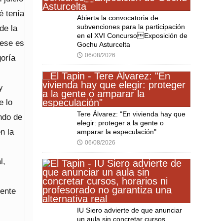
é tenía
Abierta la convocatoria de
subvenciones para la participación
de la
en el XVI ConcursoExposición de
 ese es
Gochu Asturcelta
06/08/2026
🕔
goría
y
e lo
Tere Álvarez: "En vivienda hay que
ndo de
elegir: proteger a la gente o
n la
amparar la especulación"
06/08/2026
🕔
l,
iente
IU Siero advierte de que anunciar
un aula sin concretar cursos,