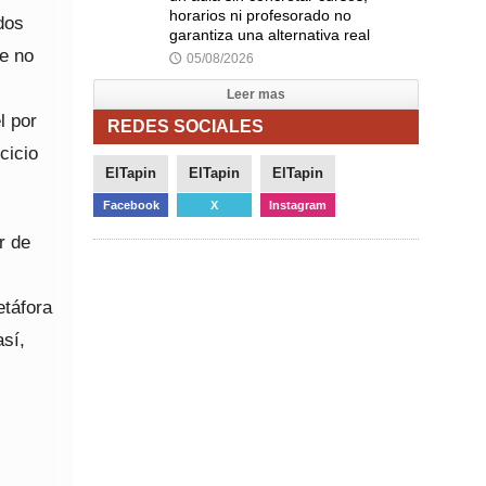
horarios ni profesorado no
dos
garantiza una alternativa real
e no
05/08/2026
🕔
Leer mas
l por
REDES SOCIALES
cicio
ElTapin
ElTapin
ElTapin
Facebook
X
Instagram
r de
etáfora
así,