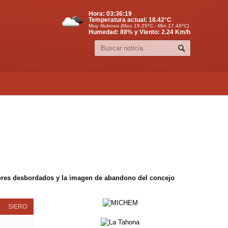
Hora:
03:36:20
Temperatura actual:
18.42
°C
Muy Nuboso (Max.19.25ºC - Min.17.45ºC)
Humedad: 88% y Viento: 2.24 Km/h
edores desbordados y la imagen de abandono del concejo
SIERO