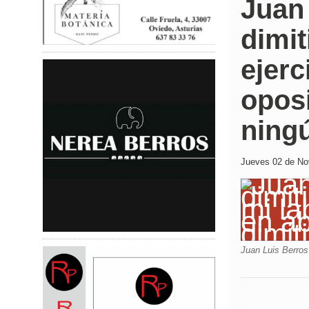
Juan 
dimit
ejerc
oposi
ningú
Jueves 02 de Nov
Juan Luis Berros