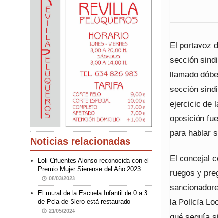
El portavoz d
sección sindi
llamado dóbe
sección sind
ejercicio de 
oposición fu
para hablar s
Noticias relacionadas
El concejal 
Loli Cifuentes Alonso reconocida con el
Premio Mujer Sierense del Año 2023
ruegos y preg
08/03/2023
sancionadore
El mural de la Escuela Infantil de 0 a 3
la Policía Lo
de Pola de Siero está restaurado
21/05/2024
qué seguía si