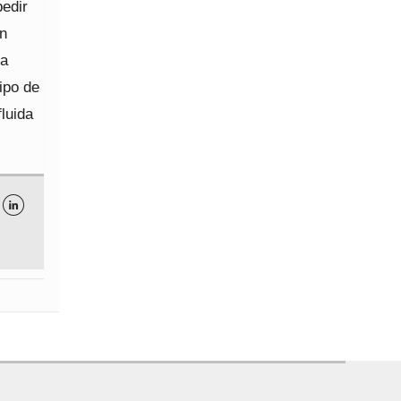
pedir
on
la
ipo de
fluida
