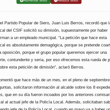
➕
Aumentar texto
➖
Reducir texto
el Partido Popular de Siero, Juan Luis Berros, recordó que l
cal del CSIF solicitó su dimisión, supuestamente por haber
rman a un empleado municipal. “La petición que hace esta
ical es absolutamente demagógica, porque se pretende coart
la oposición, porque el grupo popular queremos ejercer una
erte, contundente y seria, por eso ofrecemos esta rueda de 
obre esta petición de dimisión”, aclaró Berros.
comentó que hace más de un mes, en el pleno de septiembre
untas, solicitaron información al alcalde sobre los 8 expedi
s, que en su día fueron incoados por los anteriores comisar
cal al actual jefe de la Policía Local. Además, solicitaban sa
endo jefe de la Policía Local, cuando en mayo va a haber un