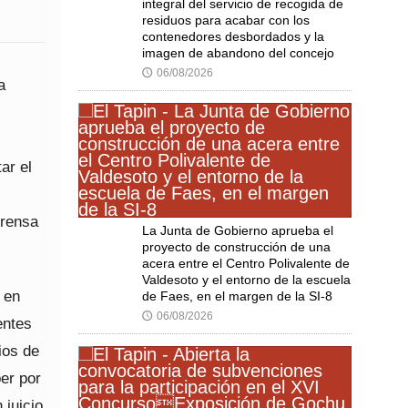
integral del servicio de recogida de
residuos para acabar con los
contenedores desbordados y la
imagen de abandono del concejo
06/08/2026
🕔
a
ar el
prensa
La Junta de Gobierno aprueba el
proyecto de construcción de una
acera entre el Centro Polivalente de
Valdesoto y el entorno de la escuela
 en
de Faes, en el margen de la SI-8
06/08/2026
🕔
entes
ios de
ber por
 juicio