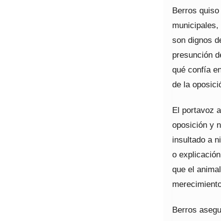
Berros quiso 
municipales,
son dignos de
presunción de
qué confía en
de la oposici
El portavoz a
oposición y n
insultado a n
o explicación
que el anima
merecimiento
Berros asegur