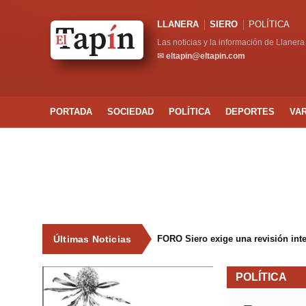
LLANERA
SIERO
POLÍTICA
Las noticias y la información de Llanera
✉
eltapin@eltapin.com
PORTADA
SOCIEDAD
POLÍTICA
DEPORTES
VA
Últimas Noticias
FORO Siero exige una revisión int
POLÍTICA