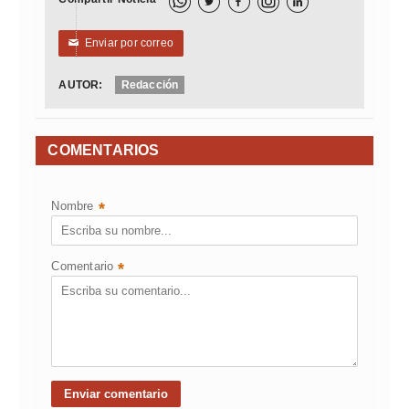



Enviar por correo
✉
AUTOR:
Redacción
COMENTARIOS
Nombre
*
Comentario
*