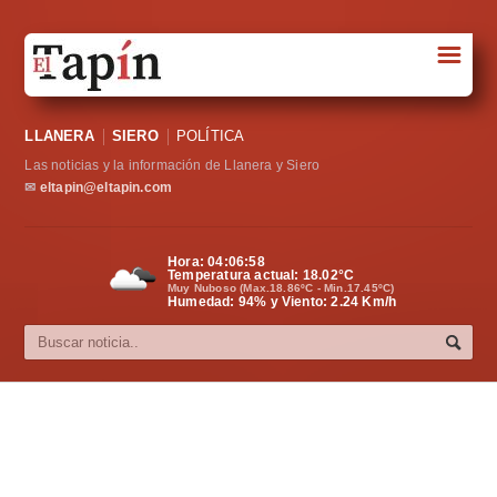
☰
Portada
LLANERA
SIERO
POLÍTICA
Sociedad
Las noticias y la información de Llanera y Siero
Política
✉
eltapin@eltapin.com
Deportes
Hora:
04:06:59
Temperatura actual:
18.02
°C
Varios
Muy Nuboso (Max.18.86ºC - Min.17.45ºC)
Humedad: 94% y Viento: 2.24 Km/h
Cultura
Asturias
Videos
Carta al director