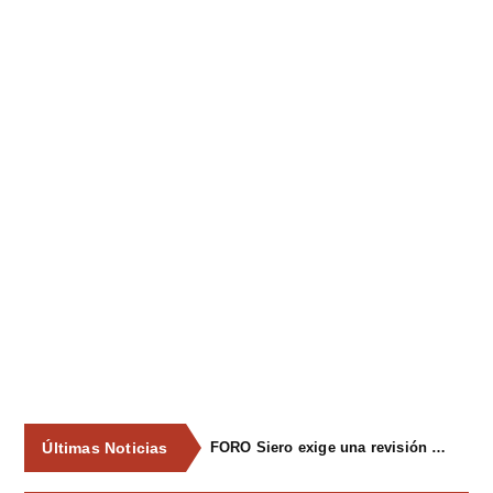
Últimas Noticias
FORO Siero exige una revisión integral del servicio de recogida de residuos para acabar con los contenedores desbordados y la imagen de abandono del concejo