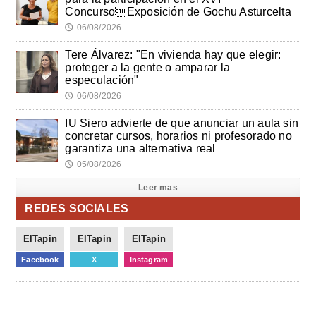
ConcursoExposición de Gochu Asturcelta
06/08/2026
🕔
Tere Álvarez: "En vivienda hay que elegir:
proteger a la gente o amparar la
especulación"
06/08/2026
🕔
IU Siero advierte de que anunciar un aula sin
concretar cursos, horarios ni profesorado no
garantiza una alternativa real
05/08/2026
🕔
Leer mas
REDES SOCIALES
ElTapin
ElTapin
ElTapin
Facebook
X
Instagram