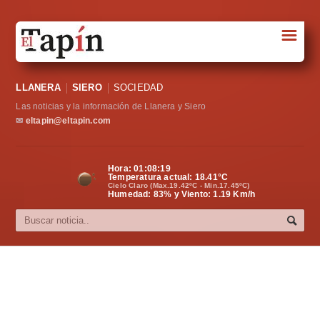
☰
Portada
LLANERA
SIERO
SOCIEDAD
Sociedad
Las noticias y la información de Llanera y Siero
Política
✉
eltapin@eltapin.com
Deportes
Hora:
01:08:20
Temperatura actual:
18.41
°C
Varios
Cielo Claro (Max.19.42ºC - Min.17.45ºC)
Humedad: 83% y Viento: 1.19 Km/h
Cultura
Asturias
Videos
Carta al director