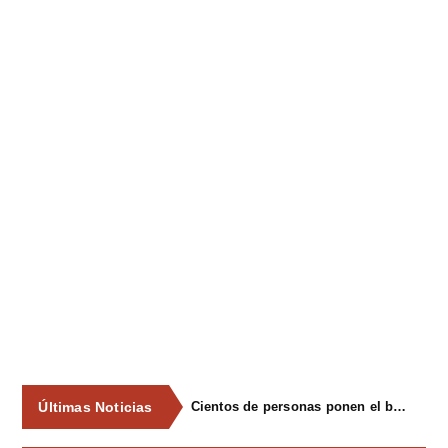
Últimas Noticias
Cientos de personas ponen el broche final a las fiestas de La Salud de Lieres con la tradicional merienda