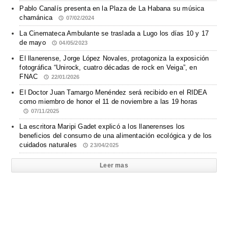
Pablo Canalís presenta en la Plaza de La Habana su música
chamánica
07/02/2024
La Cinemateca Ambulante se traslada a Lugo los días 10 y 17
de mayo
04/05/2023
El llanerense, Jorge López Novales, protagoniza la exposición
fotográfica “Unirock, cuatro décadas de rock en Veiga”, en
FNAC
22/01/2026
El Doctor Juan Tamargo Menéndez será recibido en el RIDEA
como miembro de honor el 11 de noviembre a las 19 horas
07/11/2025
La escritora Maripi Gadet explicó a los llanerenses los
beneficios del consumo de una alimentación ecológica y de los
cuidados naturales
23/04/2025
Leer mas