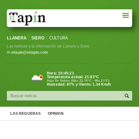
☰
Portada
LLANERA
SIERO
CULTURA
Sociedad
Las noticias y la información de Llanera y Siero
Política
✉
eltapin@eltapin.com
Deportes
Hora:
10:45:21
Temperatura actual:
21.93
°C
Varios
Algo De Nubes (Max.22.76ºC - Min.21ºC)
Humedad: 87% y Viento: 1.34 Km/h
Cultura
Asturias
LAS REGUERAS
OPINION
Videos
Carta al director