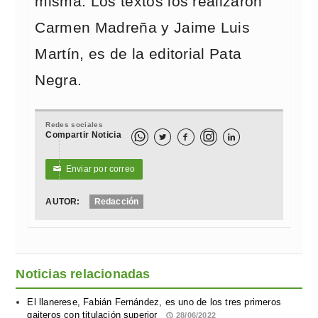
misma. Los textos los realizaron
Carmen Madreña y Jaime Luis
Martín, es de la editorial Pata
Negra.
Redes sociales
Compartir Noticia



Enviar por correo
✉
AUTOR:
Redacción
Noticias relacionadas
El llanerese, Fabián Fernández, es uno de los tres primeros
gaiteros con titulación superior
28/06/2022