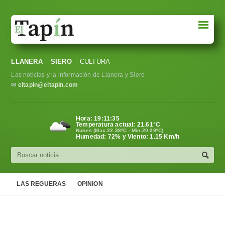
☰
Portada
LLANERA
SIERO
CULTURA
Sociedad
Las noticias y la información de Llanera y Siero
Política
✉
eltapin@eltapin.com
Deportes
Hora:
19:11:35
Temperatura actual:
21.61
°C
Varios
Nubes (Max.22.38ºC - Min.20.29ºC)
Humedad: 72% y Viento: 1.15 Km/h
Cultura
Asturias
LAS REGUERAS
OPINION
Videos
Carta al director