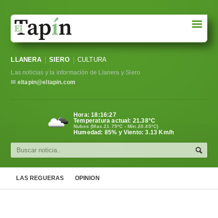
☰
Portada
LLANERA
SIERO
CULTURA
Sociedad
Las noticias y la información de Llanera y Siero
Política
✉
eltapin@eltapin.com
Deportes
Hora:
18:16:27
Temperatura actual:
21.38
°C
Varios
Nubes (Max.21.79ºC - Min.20.45ºC)
Humedad: 85% y Viento: 3.13 Km/h
Cultura
Asturias
LAS REGUERAS
OPINION
Videos
Carta al director