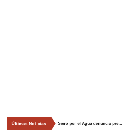
Últimas Noticias
Siero por el Agua denuncia presiones del PSOE a empresas que apoyaron la campaña por una consulta ciudadana