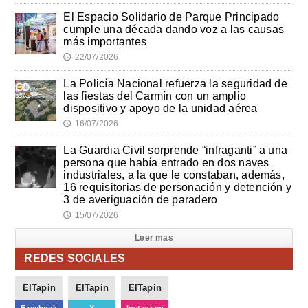
El Espacio Solidario de Parque Principado
cumple una década dando voz a las causas
más importantes
22/07/2026
🕔
La Policía Nacional refuerza la seguridad de
las fiestas del Carmín con un amplio
dispositivo y apoyo de la unidad aérea
16/07/2026
🕔
La Guardia Civil sorprende “infraganti” a una
persona que había entrado en dos naves
industriales, a la que le constaban, además,
16 requisitorias de personación y detención y
3 de averiguación de paradero
15/07/2026
🕔
Leer mas
REDES SOCIALES
ElTapin
ElTapin
ElTapin
Facebook
X
Instagram