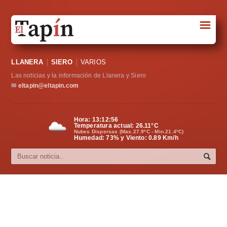
☰
Portada
LLANERA
SIERO
VARIOS
Sociedad
Las noticias y la información de Llanera y Siero
Política
✉
eltapin@eltapin.com
Deportes
Hora:
13:12:57
Temperatura actual:
26.11
°C
Varios
Nubes Dispersas (Max.27.9ºC - Min.21.4ºC)
Humedad: 73% y Viento: 0.89 Km/h
Cultura
Asturias
Videos
Carta al director