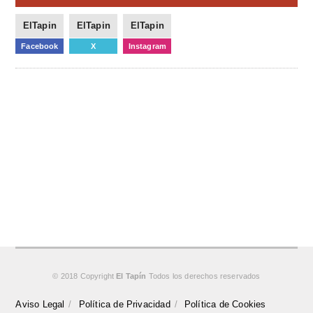
ElTapin
ElTapin
ElTapin
Facebook
X
Instagram
© 2018 Copyright
El Tapín
Todos los derechos reservados
Aviso Legal
Política de Privacidad
Política de Cookies