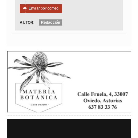
Enviar por correo
✉
AUTOR:
Redacción