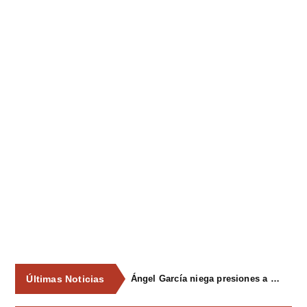
Últimas Noticias
Ángel García niega presiones a comercios y asegura que el Ayuntamiento cumple "de manera muy rigurosa" la Ley de Contratos