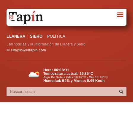
☰
Portada
LLANERA
SIERO
POLÍTICA
Sociedad
Las noticias y la información de Llanera y Siero
Política
✉
eltapin@eltapin.com
Deportes
Hora:
06:08:32
Temperatura actual:
16.85
°C
Varios
Algo De Nubes (Max.18.62ºC - Min.16.48ºC)
Humedad: 94% y Viento: 0.45 Km/h
Cultura
Asturias
Videos
Carta al director