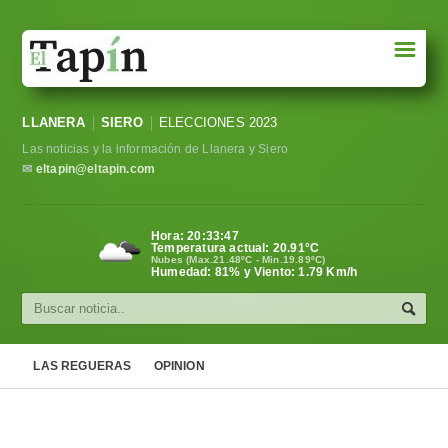
☰
Portada
LLANERA
SIERO
ELECCIONES 2023
Sociedad
Las noticias y la información de Llanera y Siero
Política
✉
eltapin@eltapin.com
Deportes
Hora:
20:33:48
Temperatura actual:
20.91
°C
Varios
Nubes (Max.21.48ºC - Min.19.89ºC)
Humedad: 81% y Viento: 1.79 Km/h
Cultura
Asturias
LAS REGUERAS
OPINION
Videos
Carta al director