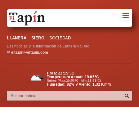
☰
Portada
LLANERA
SIERO
SOCIEDAD
Sociedad
Las noticias y la información de Llanera y Siero
Política
✉
eltapin@eltapin.com
Deportes
Hora:
22:15:32
Temperatura actual:
19.05
°C
Varios
Nubes (Max.20.53ºC - Min.18.56ºC)
Humedad: 82% y Viento: 1.32 Km/h
Cultura
Asturias
Videos
Carta al director