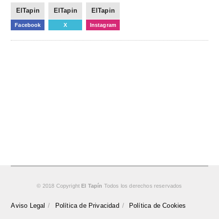
ElTapin
ElTapin
ElTapin
Facebook
X
Instagram
© 2018 Copyright
El Tapín
Todos los derechos reservados
Aviso Legal
Política de Privacidad
Política de Cookies