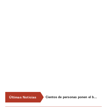
Últimas Noticias
Cientos de personas ponen el broche final a las fiestas de La Salud de Lieres con la tradicional merienda